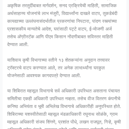
अकृषिक तरतुदींबाबत मार्गदर्शन, सनद प्रक्रियेची माहिती, सामाजिक
अर्थसाहाय्य योजनांचे लाभ मंजुरी, विद्यार्थ्यांना दाखले वाटप, तुकडेबंदी
कायद्याच्या उल्लंघनासंदर्भातील प्रकरणांचा निपटारा, पांदण रस्त्यांच्या
प्रशासकीय मान्यतेचे आदेश, घरांसाठी पट्टे वाटप, ई-मोजणी अर्ज
तसेच अ‍ॅग्रीस्टॅक आणि पीएम किसान नोंदणीबाबत सविस्तर माहिती
देण्यात आली.
याशिवाय कृषी विभागाच्या वतीने १३ शेतकऱ्यांना अनुदान तत्त्वावर
ट्रॅक्टरचे वाटप करण्यात आले, तर अनेक लाभार्थ्यांना घरकुल
योजनेसाठी आवश्यक कागदपत्रे देण्यात आली.
या शिबिरात महसूल विभागाचे सर्व अधिकारी उपस्थित असताना पंचायत
समितीचा एकही अधिकारी उपस्थित नव्हता. तसेच वीज वितरण कंपनीचे
कनिष्ठ अभियंता व भूमी अभिलेख विभागाचे अधिकारीही अनुपस्थित होते.
शिबिराच्या यशस्वीतेसाठी महसूल मंडळाधिकारी रघुनाथ सोळंके, ग्राम
महसूल अधिकारी संजय शिंगणे, प्रशांत पोंधे, लखन राजपूत, गिऱ्हे, कृषी