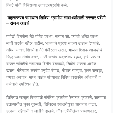
दिवटे यांनी शिबिराच्या उद्घाटनप्रसंगी केले.
‘महाराजस्व समाधान शिबिर’ ग्रामीण लाभार्थ्यांसाठी ठरणार पर्वणी
– संजय खडसे
यावेळी शिवसेना नेते योगेश जाधव, सरपंच सौ. ज्योती अमित जाधव,
माजी सरपंच महेंद्र पाटील, भाजपाचे प्रदेश सदस्य उल्हास देशपांडे,
अमित जाधव, शिवसेना नेते गंभीरराव खरात, भाजपा शिक्षक आघाडीचे
जिल्हाध्यक्ष संतोष दसरे, माजी सरपंच चंद्रशेखर शुक्ल, कृषी उत्पन्न
बाजार समितीचे संचालक दिलीप बेंडमाळी, शिदींचे सरपंच अशोक
खरात, गोरेगावचे सरपंच वसुदेव पंचाळ, गोपाल राजपूत, शुभम राजपूत,
गणपत अवचार, माधव नाईक यांच्यासह विविध शासकीय अधिकारी व
कर्मचारी उपस्थित होते.
शिबिरात महसूल विभागाशी संबंधित प्रलंबित फेरफार प्रकरणे, सातबारा
उताऱ्यातील चुका दुरुस्ती, डिजिटल स्वाक्षरीयुक्त सातबारा वाटप,
उत्पन्न, रहिवासी व जातीचे दाखले, नॉन-क्रीमीलेयर प्रमाणपत्र,