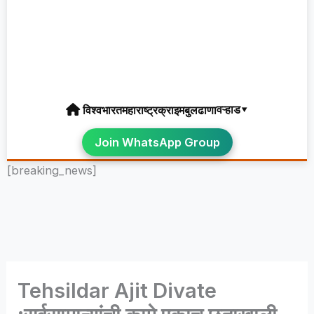
वऱ्हाड▾
विश्व
भारत
महाराष्ट्र
क्राइम
बुलढाणा
Join WhatsApp Group
[breaking_news]
Tehsildar Ajit Divate