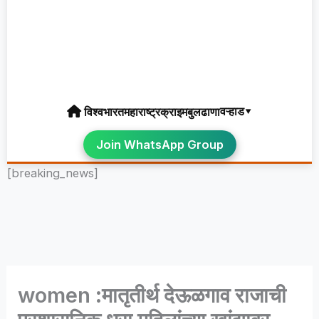
वऱ्हाड▾
विश्व
भारत
महाराष्ट्र
क्राइम
बुलढाणा
Join WhatsApp Group
[breaking_news]
women :मातृतीर्थ देऊळगाव राजाची