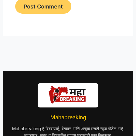
Mahabreaking
Mahabreaking हे विश्वासार्ह, वेगवान आणि अचूक मराठी न्यूज पोर्टल आहे.
महाराष्ट्र, भारत व विश्वातील ताज्या घडामोडी एका क्लिकवर.