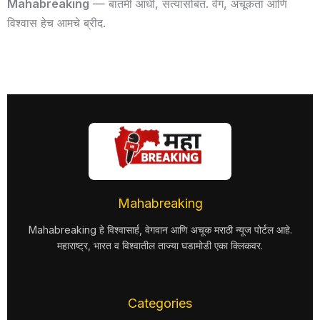
Mahabreaking
— बातमी आधी, सत्यासोबत. वेग, अचूकता आणि
विश्वास हेच आमचे ब्रीद.
Mahabreaking
Mahabreaking हे विश्वासार्ह, वेगवान आणि अचूक मराठी न्यूज पोर्टल आहे.
महाराष्ट्र, भारत व विश्वातील ताज्या घडामोडी एका क्लिकवर.
Categories