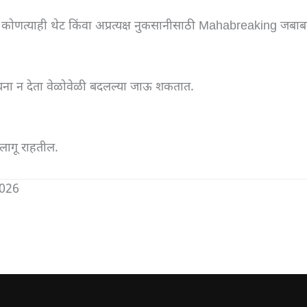
या कोणत्याही थेट किंवा अप्रत्यक्ष नुकसानीसाठी Mahabreaking जबाब
सूचना न देता वेळोवेळी बदलल्या जाऊ शकतात.
 लागू राहतील.
026