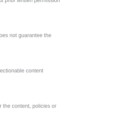
t prior written permission
oes not guarantee the
jectionable content
 the content, policies or