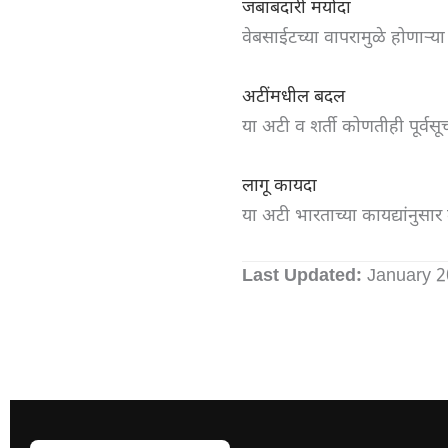
जबाबदारी मर्यादा
वेबसाईटच्या वापरामुळे होणाऱ्
अटींमधील बदल
या अटी व शर्ती कोणतीही पूर्व
लागू कायदा
या अटी भारताच्या कायद्यांनुसार
Last Updated:
January 2