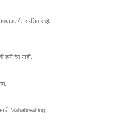
्याअंतर्गत संरक्षित आहे.
ची हमी देत नाही.
ये.
णांसाठी Mahabreaking