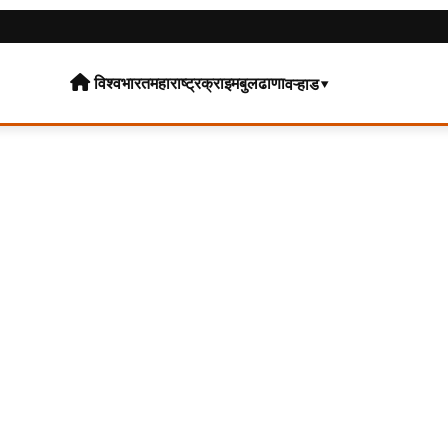
विश्व
भारत
महाराष्ट्र
क्राइम
बुलढाणा
वऱ्हाड▾