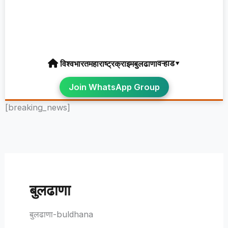
वऱ्हाड▾
विश्व
भारत
महाराष्ट्र
क्राइम
बुलढाणा
Join WhatsApp Group
[breaking_news]
बुलढाणा
बुलढाणा-buldhana