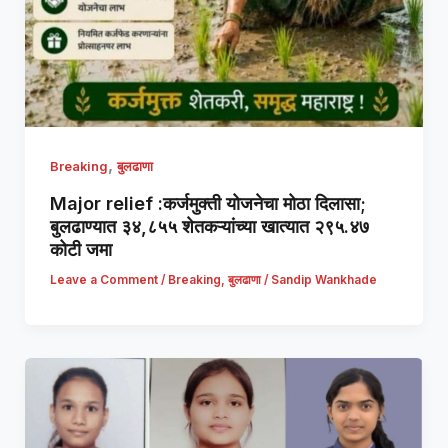
,
Breaking
बुलढाणा
Major relief :कर्जमुक्ती योजनेचा मोठा दिलासा;
बुलढाण्यात ३४,८५५ शेतकऱ्यांच्या खात्यात २९५.४७
कोटी जमा
Leave a Comment
/
Breaking
,
बुलढाणा
/
Sandip Wankhade