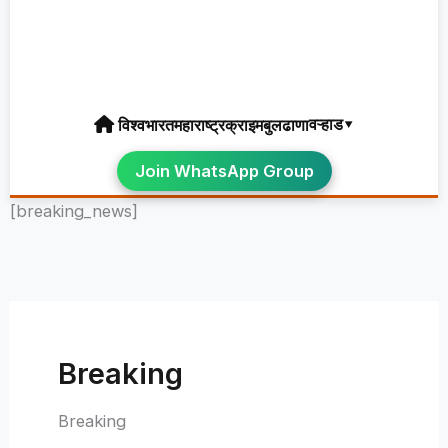
वऱ्हाड▾
विश्व
भारत
महाराष्ट्र
क्राइम
बुलढाणा
Join WhatsApp Group
[breaking_news]
Breaking
Breaking