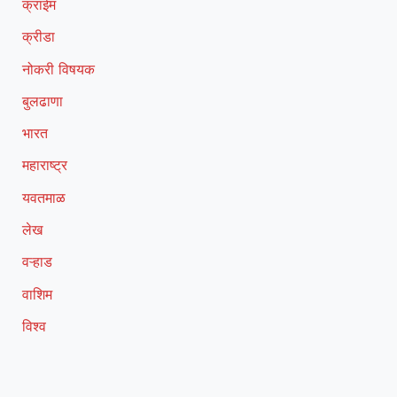
क्राईम
क्रीडा
नोकरी विषयक
बुलढाणा
भारत
महाराष्ट्र
यवतमाळ
लेख
वऱ्हाड
वाशिम
विश्व