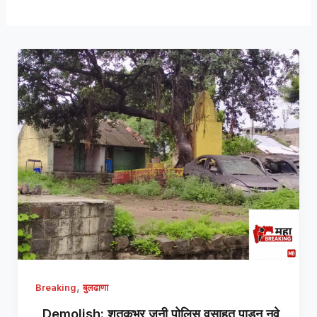
,
Breaking
बुलढाणा
Demolish: शतकभर जुनी पोलिस वसाहत पाडून नवे