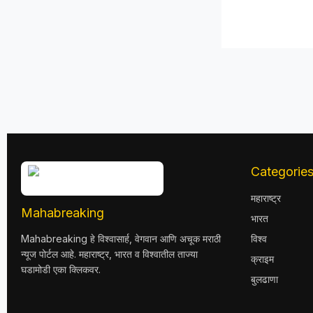
Categorie
महाराष्ट्र
Mahabreaking
भारत
Mahabreaking हे विश्वासार्ह, वेगवान आणि अचूक मराठी
विश्व
न्यूज पोर्टल आहे. महाराष्ट्र, भारत व विश्वातील ताज्या
क्राइम
घडामोडी एका क्लिकवर.
बुलढाणा