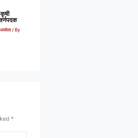
कृषी
 सुवर्णपदक
अकोला
/ By
arked
*