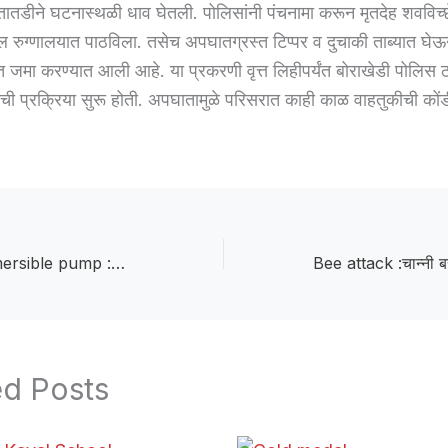
तातडीने घटनास्थळी धाव घेतली. पोलिसांनी पंचनामा करून मृतदेह शवविच्
ल रुग्णालयात पाठविला. तसेच अपघातग्रस्त टिप्पर व दुचाकी ताब्यात घेऊ
 जमा करण्यात आली आहे. या प्रकरणी वृत्त लिहीपर्यंत बोराखेडी पोलिस ठाण
ी प्रक्रिया सुरू होती. अपघातामुळे परिसरात काही काळ वाहतुकीची कोंडी
Subsidy on submersible pump :सबमर्सिबल पंप, शिलाई मशीन व पिठाची चक्कीवर अनुदान; अर्ज करण्याचे आवाहन
ed Posts