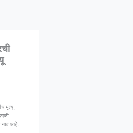
रची
यू
 मृत्यू
ंकाळी
 नाव आहे.