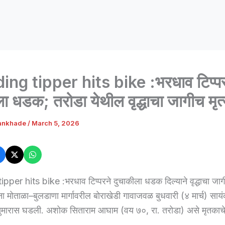
ng tipper hits bike :भरधाव टिप्प
ा धडक; तरोडा येथील वृद्धाचा जागीच मृत्
ankhade
/
March 5, 2026
per hits bike :भरधाव टिप्परने दुचाकीला धडक दिल्याने वृद्धाचा जागीच
ा मोताळा–बुलडाणा मार्गावरील बोराखेडी गावाजवळ बुधवारी (४ मार्च) साय
 सुमारास घडली. अशोक सिताराम आघाम (वय ७०, रा. तरोडा) असे मृतकाचे