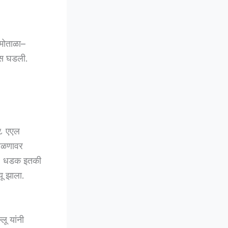
 मोताळा–
रास घडली.
२८ एएल
 वळणावर
ली. धडक इतकी
यू झाला.
ू यांनी