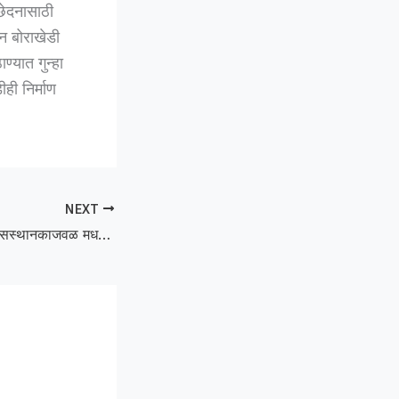
छेदनासाठी
न बोराखेडी
्यात गुन्हा
ही निर्माण
NEXT
Bee attack :चान्नी बसस्थानकाजवळ मधमाश्यांचा हल्ला; १५० पेक्षा अधिक डंख, एक जण गंभीर