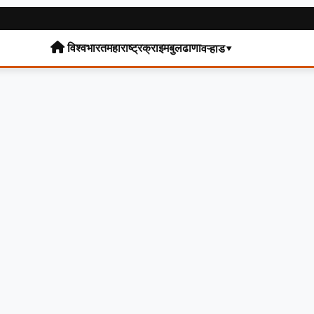
विश्व
भारत
महाराष्ट्र
क्राइम
बुलढाणा
वऱ्हाड▾