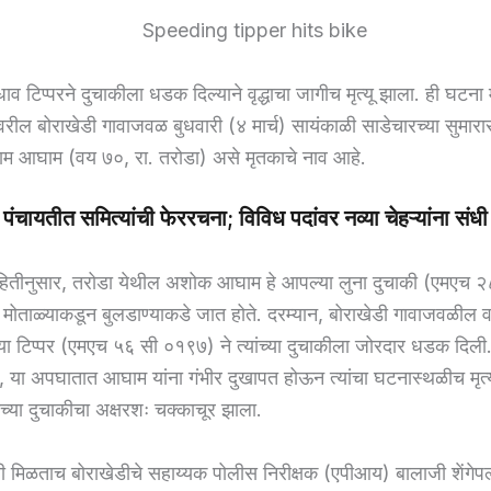
व टिप्परने दुचाकीला धडक दिल्याने वृद्धाचा जागीच मृत्यू झाला. ही घटना
गावरील बोराखेडी गावाजवळ बुधवारी (४ मार्च) सायंकाळी साडेचारच्या सुमा
म आघाम (वय ७०, रा. तरोडा) असे मृतकाचे नाव आहे.
पंचायतीत समित्यांची फेररचना; विविध पदांवर नव्या चेहऱ्यांना संधी
ाहितीनुसार, तरोडा येथील अशोक आघाम हे आपल्या लुना दुचाकी (एमएच 
ोताळ्याकडून बुलडाण्याकडे जात होते. दरम्यान, बोराखेडी गावाजवळील
्या टिप्पर (एमएच ५६ सी ०१९७) ने त्यांच्या दुचाकीला जोरदार धडक दि
ी, या अपघातात आघाम यांना गंभीर दुखापत होऊन त्यांचा घटनास्थळीच मृत्
ंच्या दुचाकीचा अक्षरशः चक्काचूर झाला.
ी मिळताच बोराखेडीचे सहाय्यक पोलीस निरीक्षक (एपीआय) बालाजी शेंगेपल्ल