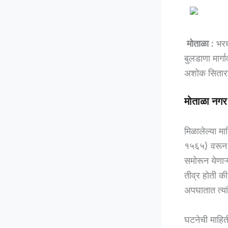
मोताळा :
भरधा
बुलडाणा मार्
अशोक सितारा
मोताळा नगर 
मिळालेल्या म
१५६५) वरून म
समोरून येणाऱ
तीव्र होती क
अपघातात त्या
घटनेची माहित