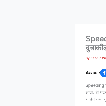
Speedi
दुचाकील
By
Sandip W
शेअर करा :
Speeding tip
झाला. ही घटन
साडेचारच्या