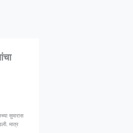
ंचा
च्या सुमारास
डली. मात्र