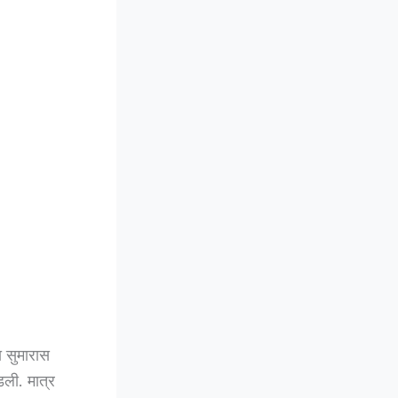
ा सुमारास
डली. मात्र