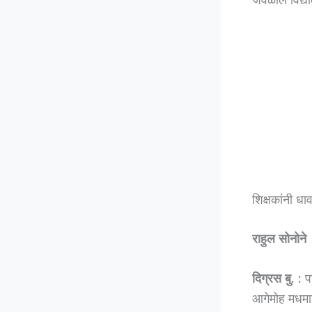
शिक्षकांनी धा
राहुल सोनोने
दिग्रस बु. :
पा
आगेमोह मधमाश