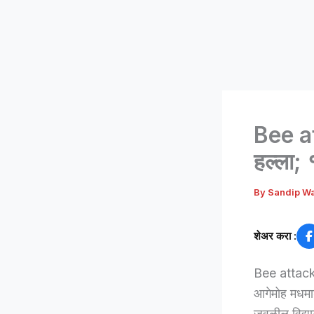
Bee at
हल्ला;
By
Sandip W
शेअर करा :
Bee attack :
आगेमोह मधमाश
जवळील विद्याल