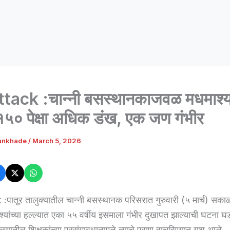
tack :चान्नी बसस्थानकाजवळ मधमाश्या
 १५० पेक्षा अधिक डंख, एक जण गंभीर
ankhade
/
March 5, 2026
पातूर तालुक्यातील चान्नी बसस्थानक परिसरात गुरुवारी (५ मार्च) सकाळ
्यांच्या हल्ल्यात एका ५५ वर्षीय इसमाला गंभीर दुखापत झाल्याची घटना घ
यातील शिक्षकांच्या प्रसंगावधानामुळे त्याचे प्राण वाचविण्यात यश आले.