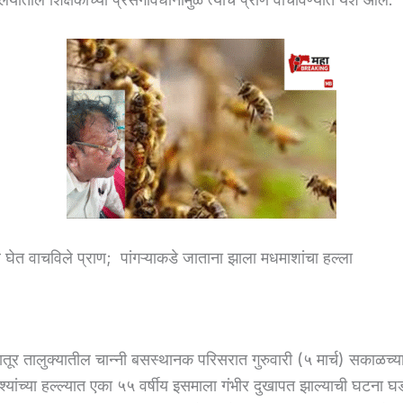
व घेत वाचविले प्राण; पांगऱ्याकडे जाताना झाला मधमाशांचा हल्ला
तूर तालुक्यातील चान्नी बसस्थानक परिसरात गुरुवारी (५ मार्च) सकाळच्य
्यांच्या हल्ल्यात एका ५५ वर्षीय इसमाला गंभीर दुखापत झाल्याची घटना घ