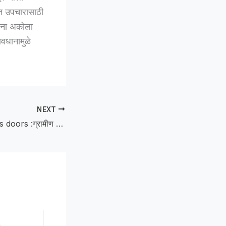
यात उपचारासाठी
ांना अकोला
ावधानामुळे
NEXT
Technology opens doors :ग्रामीण विद्यार्थ्यांसाठी तंत्रज्ञानाची दारे खुली; माजी विद्यार्थ्याने आयोजित केली रोबोटिक्स कार्यशाळा