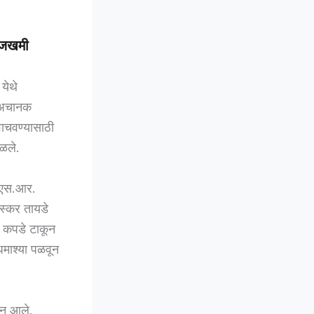
ा जखमी
येथे
ा अचानक
वाचवण्यासाठी
ळले.
क एस.आर.
स्कर तायडे
र कपडे टाकून
धमाश्या पळवून
सून आले.