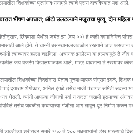
यातील शिक्षकांच्या प्रसंगावधानामुळे त्याचे प्राण वाचविण्यात यश आले.
िवारात भीषण अपघात; ऑटो उलटल्याने मजुराचा मृत्यू, दोन महिल
हितीनुसार, छिंदवाडा येथील जयंत झा (वय ५५) हे काही कामानिमित्त पांगरा 
 कामासाठी आले होते. ते चान्नी बसस्थानकाजवळील रस्त्याने जात असतान
यांनी त्यांच्यावर हल्ला चढविला. अचानक झालेल्या या हल्ल्यामुळे ते जीव 
वळील जय बजरंग विद्यालयाजवळ आले; मात्र धावताना ते रस्त्यावर कोस
ालयातील शिक्षकांच्या निदर्शनास येताच मुख्याध्यापक संग्राम इंगळे, शिक्ष
िपाई दयाराम शेगोकार, अनिल इंगळे तसेच माजी पंचायत समिती सदस्य भा
ळ धाव घेतली. त्यांनी आपल्या जीवाची पर्वा न करता जखमी इसमाच्या अंगाव
 झोपविले तसेच जवळील कचऱ्याच्या गंजीला आग लावून धूर निर्माण करून म
 व्यक्तीच्या शरीरावर सुमारे १५० ते २०० मधमाश्यांनी डंख मारल्याचे दि