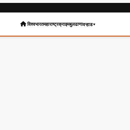
विश्व
भारत
महाराष्ट्र
क्राइम
बुलढाणा
वऱ्हाड▾