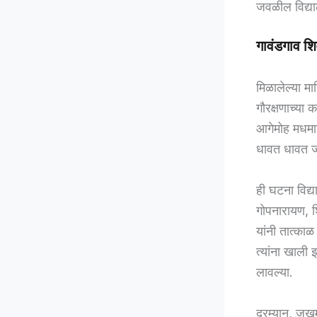
जवळील विद्याल
गावंडगाव श
मिळालेल्या मा
गौरक्षणाच्या
आगेमोह मधमाश्
धावत धावत ज
ही घटना विद्य
गोपनारायण, श
यांनी तात्का
त्यांना खाली
लावल्या.
दरम्यान, जखमी