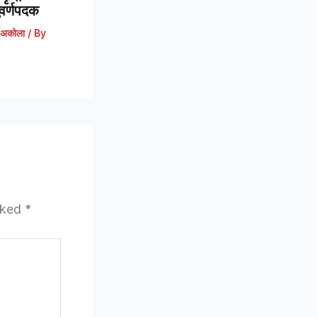
 सुवर्णपदक
अकोला
/ By
arked
*