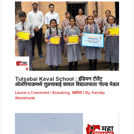
Tulsabai Kaval School : इंडियन टॅलेंट
ओलंपियाडमध्ये तुळसाबाई कावल विद्यालयाला गोल्ड मेडल
Leave a Comment
/
Breaking
,
अकोला
/ By
Sandip
Wankhade