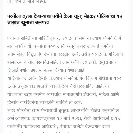
मागविण्यात आले आहेत.
पत्नीला त्रास देणाऱ्याचा पतीने केला खून; मेहकर पोलिसांचा १२
तासांत खुनाचा उलगडा
पंचायत समितीच्या माहितीनुसार, २० टक्के समाजकल्याण योजनेअंतर्गत
मागासवर्गीय शेतकऱ्यांना १०० टक्के अनुदानावर ५ एचपी क्षमतेचा
सबमर्सिबल विद्युत पंप देण्याचा प्रस्ताव आहे. तसेच १० टक्के महिला व
बालकल्याण योजनेअंतर्गत महिला लाभार्थ्यांना ९० टक्के अनुदानावर
शिलाई मशीन उपलब्ध करून देण्यात येणार आहे.
याशिवाय ५ टक्के दिव्यांग कल्याण योजनेअंतर्गत दिव्यांग बांधवांना १००
टक्के अनुदानावर पिठाची चक्की देण्याचेही प्रस्तावित आहे. या
योजनांचा उद्देश ग्रामीण भागातील मागासवर्गीय शेतकरी, महिला आणि
दिव्यांग नागरिकांना स्वावलंबी बनविणे हा आहे.
सदर योजनेचा लाभ घेण्यासाठी इच्छुक लाभार्थ्यांनी विहित नमुन्यातील
अर्ज आवश्यक कागदपत्रांसह १० मार्च २०२६ रोजी सायंकाळी ६.१५
वाजेपर्यंत गटविकास अधिकारी, पंचायत समिती देऊळगाव राजा