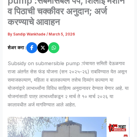
pump :सबमर्सिबल पंप, शिलाई मशीन
व पिठाची चक्कीवर अनुदान; अर्ज
करण्याचे आवाहन
By
Sandip Wankhade
/
March 5, 2026
शेअर करा :
Subsidy on submersible pump :पंचायत समिती देऊळगाव
राजा अंतर्गत सेस फंड योजना (सन २०२५-२६) राबविण्यात येत असून
समाजकल्याण, महिला व बालकल्याण तसेच दिव्यांग कल्याण या
योजनांद्वारे लाभार्थ्यांना विविध साहित्य अनुदानावर देण्यात येणार आहे. या
योजनांसाठी पात्र लाभार्थ्यांकडून २ मार्च ते १० मार्च २०२६ या
कालावधीत अर्ज मागविण्यात आले आहेत.