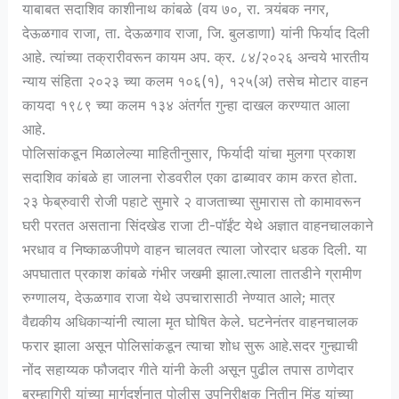
याबाबत सदाशिव काशीनाथ कांबळे (वय ७०, रा. त्र्यंबक नगर,
देऊळगाव राजा, ता. देऊळगाव राजा, जि. बुलडाणा) यांनी फिर्याद दिली
आहे. त्यांच्या तक्रारीवरून कायम अप. क्र. ८४/२०२६ अन्वये भारतीय
न्याय संहिता २०२३ च्या कलम १०६(१), १२५(अ) तसेच मोटार वाहन
कायदा १९८९ च्या कलम १३४ अंतर्गत गुन्हा दाखल करण्यात आला
आहे.
पोलिसांकडून मिळालेल्या माहितीनुसार, फिर्यादी यांचा मुलगा प्रकाश
सदाशिव कांबळे हा जालना रोडवरील एका ढाब्यावर काम करत होता.
२३ फेब्रुवारी रोजी पहाटे सुमारे २ वाजताच्या सुमारास तो कामावरून
घरी परतत असताना सिंदखेड राजा टी-पॉईंट येथे अज्ञात वाहनचालकाने
भरधाव व निष्काळजीपणे वाहन चालवत त्याला जोरदार धडक दिली. या
अपघातात प्रकाश कांबळे गंभीर जखमी झाला.त्याला तातडीने ग्रामीण
रुग्णालय, देऊळगाव राजा येथे उपचारासाठी नेण्यात आले; मात्र
वैद्यकीय अधिकाऱ्यांनी त्याला मृत घोषित केले. घटनेनंतर वाहनचालक
फरार झाला असून पोलिसांकडून त्याचा शोध सुरू आहे.सदर गुन्ह्याची
नोंद सहाय्यक फौजदार गीते यांनी केली असून पुढील तपास ठाणेदार
ब्रम्हागिरी यांच्या मार्गदर्शनात पोलीस उपनिरीक्षक नितीन मिंड यांच्या