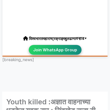
वऱ्हाड▾
विश्व
भारत
महाराष्ट्र
क्राइम
बुलढाणा
Join WhatsApp Group
[breaking_news]
Youth killed :अज्ञात वाहनाच्या