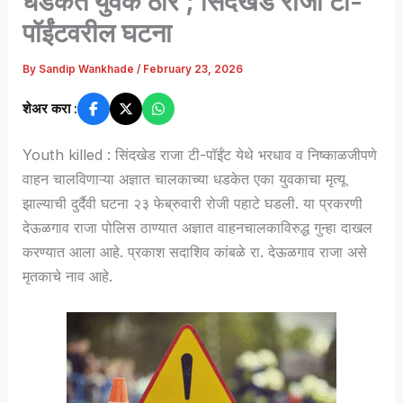
धडकेत युवक ठार ; सिंदखेड राजा टी-
पॉईंटवरील घटना
By
Sandip Wankhade
/
February 23, 2026
शेअर करा :
Youth killed : सिंदखेड राजा टी-पॉईंट येथे भरधाव व निष्काळजीपणे
वाहन चालविणाऱ्या अज्ञात चालकाच्या धडकेत एका युवकाचा मृत्यू
झाल्याची दुर्दैवी घटना २३ फेब्रुवारी रोजी पहाटे घडली. या प्रकरणी
देऊळगाव राजा पोलिस ठाण्यात अज्ञात वाहनचालकाविरुद्ध गुन्हा दाखल
करण्यात आला आहे. प्रकाश सदाशिव कांबळे रा. देऊळगाव राजा असे
मृतकाचे नाव आहे.