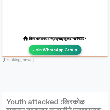
वऱ्हाड▾
विश्व
भारत
महाराष्ट्र
क्राइम
बुलढाणा
Join WhatsApp Group
[breaking_news]
Youth attacked :किरकोळ