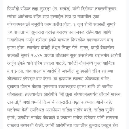
फिर्यादी रफिक शहा नुरशहा (रा. वरवंड) यांनी दिलेल्या तक्रारीनुसार,
त्यांचा आतेभाऊ रहिम शहा इस्माईल शहा हा गावातील एका
बांधकामस्थळी मजुरीचे काम करीत होता. ६ जून रोजी सकाळी सुमारे
१० वाजताच्या सुमारास वरवंड बसस्थानकाजवळ रहिम शहा आणि
गावातीलच अर्जुन श्रीराम इंगळे यांच्यात किरकोळ कारणावरून वाद
झाला होता. त्यानंतर दोघेही तेथून निघून गेले. मात्र, काही वेळानंतर
सकाळी सुमारे १०.४५ वाजता बांधकाम सुरू असलेल्या घरासमोर आरोपी
अर्जुन इंगळे याने रहिम शहाला गाठले. यावेळी दोघांमध्ये पुन्हा शाब्दिक
वाद झाला. वाद वाढताच आरोपीने जवळील कुऱ्हाडीने रहिम शहाच्या
डोक्यावर जोरदार वार केला. या हल्ल्यात त्याच्या डोक्याला गंभीर
दुखापत होऊन मोठ्या प्रमाणात रक्तस्त्राव झाला आणि तो जागीच
कोसळला. हल्ल्यानंतर आरोपीने “मी तुला संध्याकाळपर्यंत जीवाने मारून
टाकतो,” अशी धमकी दिल्याचे तक्रारीत नमूद करण्यात आले आहे.
घटनेच्या वेळी उपस्थित असलेल्या सतिश संतोष बरडे, सतिश सुधीर
इंगळे, जगदीश नामदेव जेवघाले व उज्वला मनोज खेडेकर यांनी तत्परता
दाखवत मध्यस्थी केली. त्यांनी आरोपीच्या हातातील कुऱ्हाड काढून घेत