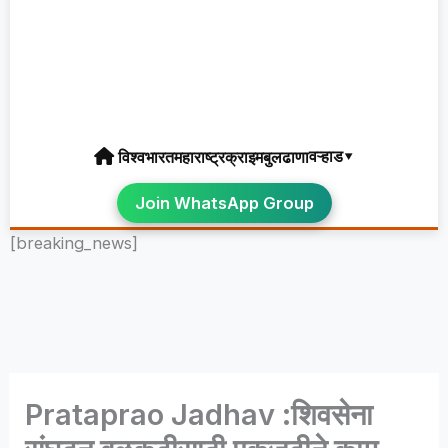
वऱ्हाड▾
विश्व
भारत
महाराष्ट्र
क्राइम
बुलढाणा
Join WhatsApp Group
[breaking_news]
Prataprao Jadhav :शिवसेना