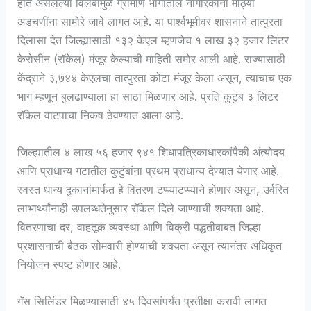
होत असलेल्या विलंबामुळे ग्रामीण भागातील नागरिकांना मोठ्या
अडचणींना सामोरे जावे लागत आहे. या पार्श्वभूमीवर शासनाने तात्पुरता
दिलासा देत जिल्ह्यासाठी १३२ केएल म्हणजेच १ लाख ३२ हजार लिटर
केरोसीन (रॉकेल) मंजूर केल्याची माहिती समोर आली आहे. राज्यासाठी
केंद्राने ३,७४४ केएलचा तात्पुरता कोटा मंजूर केला असून, त्याचाच एक
भाग म्हणून बुलढाण्याला हा साठा मिळणार आहे. प्रति कुटुंब ३ लिटर
रॉकेल वाटपाचा निकष ठेवण्यात आला आहे.
जिल्ह्यातील ४ लाख ५६ हजार ९४१ शिधापत्रिकाधारकांपैकी अंत्योदय
आणि प्राधान्य गटातील कुटुंबांना प्रथम प्राधान्य देण्यात येणार आहे.
स्वस्त धान्य दुकानांमार्फत हे वितरण टप्प्याटप्प्याने होणार असून, उर्वरित
लाभार्थ्यांनाही उपलब्धतेनुसार रॉकेल दिले जाण्याची शक्यता आहे.
वितरणाचा दर, वाहतूक व्यवस्था आणि विक्री पद्धतीबाबत जिल्हा
प्रशासनाची बैठक सोमवारी होण्याची शक्यता असून त्यानंतर अधिकृत
नियोजन स्पष्ट होणार आहे.
गॅस सिलिंडर मिळण्यासाठी ४५ दिवसांपर्यंत प्रतीक्षा करावी लागत