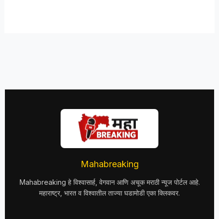
Mahabreaking
Mahabreaking हे विश्वासार्ह, वेगवान आणि अचूक मराठी न्यूज पोर्टल आहे.
महाराष्ट्र, भारत व विश्वातील ताज्या घडामोडी एका क्लिकवर.