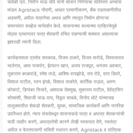
यावेळी प्रा. नितीन भाऊ घोपे यांनी शासन निर्णयाचा सविस्तर अभ्यास
मांडत Agristack नोंदणी, आधार प्रमाणीकरण, बँक पडताळणीतील
अडचणी, अपील यंत्रणेचा अभाव आणि त्यातून निर्माण होणाऱ्या
समस्यांवर सखोल मार्गदर्शन केले. शासनाच्या सध्याच्या प्रक्रियेमुळे
मोठ्या प्रमाणावर पात्र शेतकरी वंचित राहण्याची शक्यता असल्याचा
इशाराही त्यांनी दिला.
कार्यक्रमाला प्रमोद सपकाळ, विजय ठाकरे, विजय मारोडे, विश्वासराव
भालेराव, अमर पाचपोर, ईरफान खान, अजय राजपूत, धनंजय अवचार,
तुकाराम काळपांडे, रमेश ताडे, आशिष वायझोडे, राम रोठे, दत्ता डिवरे,
विशाल पाटील, रतन इंगळे, विशाल ताकोते, कार्तिक राऊत, अरुण
कोकाटे, डिगांबर तिजारे, अशपाक देशमुख, तुकाराम पाटील, देवेंद्रसिंग
सोमवंशी, शिवाजी भाऊ वाघ, विठ्ठल साबळे, विनोद धोटे यांच्यासह
तालुक्यातील शेकडो शेतकरी, युवक, सामाजिक कार्यकर्ते आणि नागरिक
उपस्थित होते. न्याय संसदेमधून शासनाकडे पात्र व अपात्र शेतकऱ्यांची
यादी जाहीर करणे, अपात्रतेची कारणे लेखी स्वरूपात देणे, स्वतंत्र
अपील व फेरतपासणी समिती स्थापन करणे, Agristack व तांत्रिक