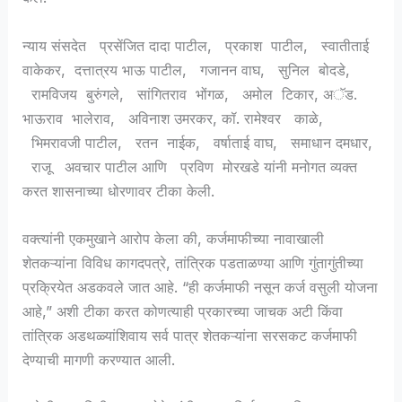
न्याय संसदेत प्रसेंजित दादा पाटील, प्रकाश पाटील, स्वातीताई
वाकेकर, दत्तात्रय भाऊ पाटील, गजानन वाघ, सुनिल बोदडे,
रामविजय बुरुंगले, सांगितराव भोंगळ, अमोल टिकार, अॅड.
भाऊराव भालेराव, अविनाश उमरकर, कॉ. रामेश्वर काळे,
भिमरावजी पाटील, रतन नाईक, वर्षाताई वाघ, समाधान दमधार,
राजू अवचार पाटील आणि प्रविण मोरखडे यांनी मनोगत व्यक्त
करत शासनाच्या धोरणावर टीका केली.
वक्त्यांनी एकमुखाने आरोप केला की, कर्जमाफीच्या नावाखाली
शेतकऱ्यांना विविध कागदपत्रे, तांत्रिक पडताळण्या आणि गुंतागुंतीच्या
प्रक्रियेत अडकवले जात आहे. “ही कर्जमाफी नसून कर्ज वसुली योजना
आहे,” अशी टीका करत कोणत्याही प्रकारच्या जाचक अटी किंवा
तांत्रिक अडथळ्यांशिवाय सर्व पात्र शेतकऱ्यांना सरसकट कर्जमाफी
देण्याची मागणी करण्यात आली.