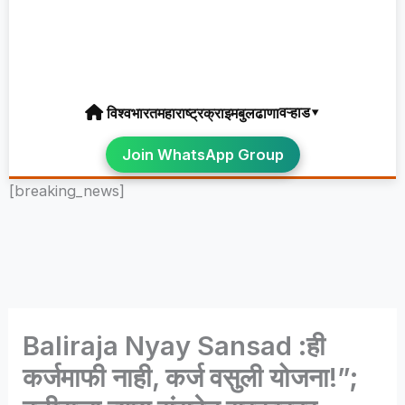
वऱ्हाड▾
विश्व
भारत
महाराष्ट्र
क्राइम
बुलढाणा
Join WhatsApp Group
[breaking_news]
Baliraja Nyay Sansad :ही
कर्जमाफी नाही, कर्ज वसुली योजना!”;