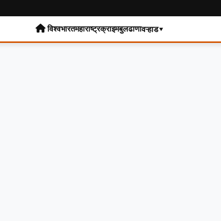
विश्व
भारत
महाराष्ट्र
क्राइम
बुलढाणा
वऱ्हाड▾