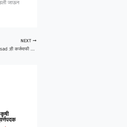
जोडली जाऊन
NEXT
Baliraja Nyay Sansad :ही कर्जमाफी नाही, कर्ज वसुली योजना!”; बळीराजा न्याय संसदेत सरकारवर शेतकऱ्यांचा घणाघात
कृषी
 सुवर्णपदक