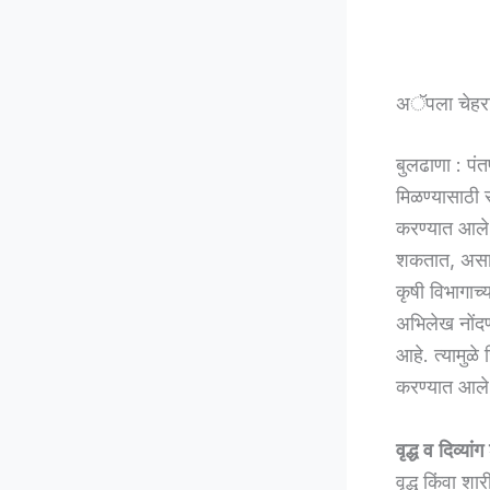
अॅपला चेहरा 
बुलढाणा : पं
मिळण्यासाठी स
करण्यात आले आ
शकतात, असा इ
कृषी विभागाच्
अभिलेख नोंदणी
आहे. त्यामुळे
करण्यात आले
वृद्ध व दिव्या
वृद्ध किंवा श