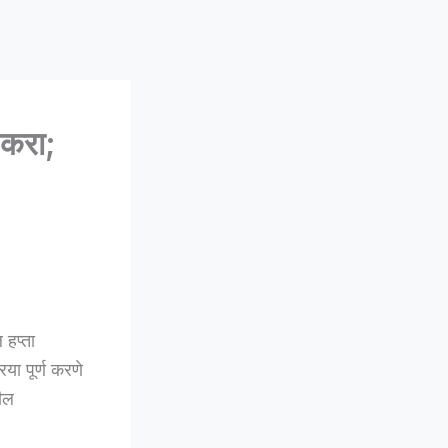
 करा;
हप्ता
िया पूर्ण करणे
ढील