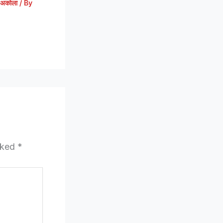
अकोला
/ By
arked
*