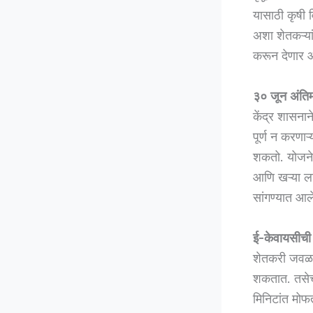
यासाठी कृषी 
अशा शेतकऱ्या
करून देणार 
३० जून अंति
केंद्र शासनान
पूर्ण न करणाऱ
शकतो. योजनेत
आणि खऱ्या लाभ
सांगण्यात आल
ई-केवायसीची 
शेतकरी जवळच
शकतात. तसेच
मिनिटांत मोफ