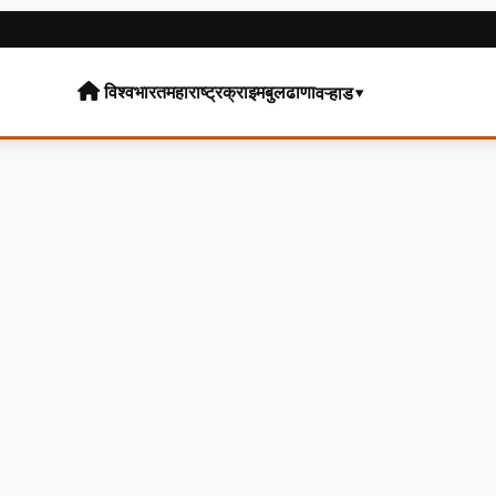
विश्व
भारत
महाराष्ट्र
क्राइम
बुलढाणा
वऱ्हाड▾