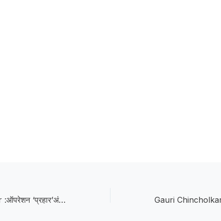
Operation Prahar :ऑपरेशन ‘प्रहार’अंतर्गत धडक कारवाई; जुगार अड्ड्यावर छापा, ४.३६ लाखांचा मुद्देमाल जप्त