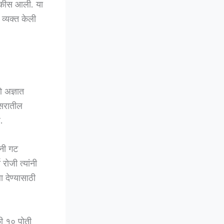
घडकीस आली. या
व्यक्त केली
े अज्ञात
िसरातील
.
ंनी गट
रोजी त्यांनी
ा देण्यासाठी
की १० पोती