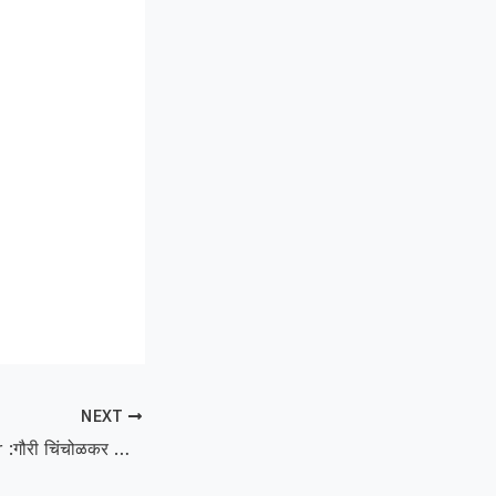
NEXT
Gauri Chincholkar :गौरी चिंचोळकर यांना पीएच.डी.; मराठी शिक्षणावर संशोधन ठरले दिशादर्शक