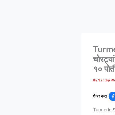
Turme
चोरट्या
१० पोत
By
Sandip W
शेअर करा :
Turmeric Se