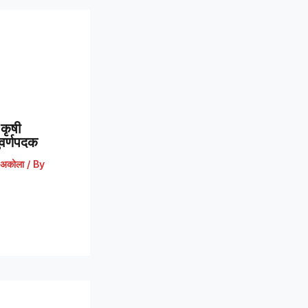
कृषी
 सुवर्णपदक
अकोला
/ By