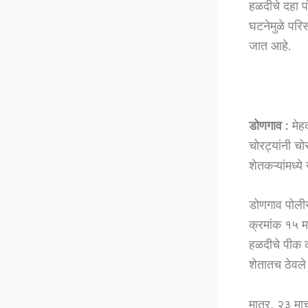
हळदीचे दहा प
घटनेमुळे परिस
जात आहे.
डोणगाव :
मेहक
चोरट्यांनी च
शेतकऱ्यांमध्य
डोणगाव पोलीस
क्रमांक १५ मध
हळदीचे पीक का
शेतातच ठेवले 
मात्र, २३ मार