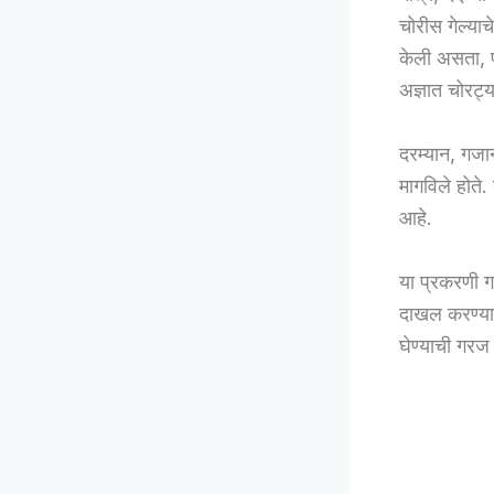
चोरीस गेल्य
केली असता, पो
अज्ञात चोरट्य
दरम्यान, गजा
मागविले होते.
आहे.
या प्रकरणी गज
दाखल करण्याची
घेण्याची गरज 