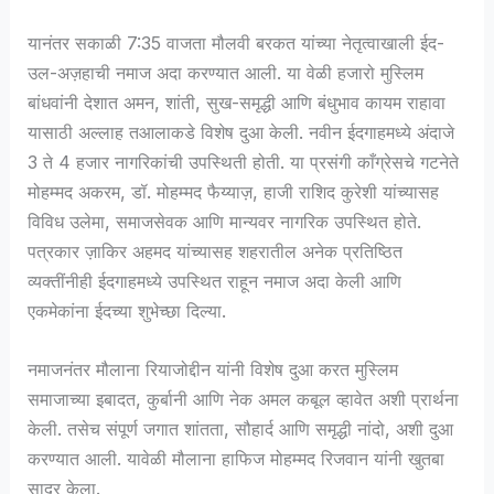
यानंतर सकाळी 7:35 वाजता मौलवी बरकत यांच्या नेतृत्वाखाली ईद-
उल-अज़हाची नमाज अदा करण्यात आली. या वेळी हजारो मुस्लिम
बांधवांनी देशात अमन, शांती, सुख-समृद्धी आणि बंधुभाव कायम राहावा
यासाठी अल्लाह तआलाकडे विशेष दुआ केली. नवीन ईदगाहमध्ये अंदाजे
3 ते 4 हजार नागरिकांची उपस्थिती होती. या प्रसंगी काँग्रेसचे गटनेते
मोहम्मद अकरम, डॉ. मोहम्मद फैय्याज़, हाजी राशिद कुरेशी यांच्यासह
विविध उलेमा, समाजसेवक आणि मान्यवर नागरिक उपस्थित होते.
पत्रकार ज़ाकिर अहमद यांच्यासह शहरातील अनेक प्रतिष्ठित
व्यक्तींनीही ईदगाहमध्ये उपस्थित राहून नमाज अदा केली आणि
एकमेकांना ईदच्या शुभेच्छा दिल्या.
नमाजनंतर मौलाना रियाजोद्दीन यांनी विशेष दुआ करत मुस्लिम
समाजाच्या इबादत, कुर्बानी आणि नेक अमल कबूल व्हावेत अशी प्रार्थना
केली. तसेच संपूर्ण जगात शांतता, सौहार्द आणि समृद्धी नांदो, अशी दुआ
करण्यात आली. यावेळी मौलाना हाफिज मोहम्मद रिजवान यांनी खुतबा
सादर केला.