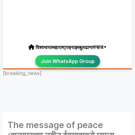
वऱ्हाड▾
विश्व
भारत
महाराष्ट्र
क्राइम
बुलढाणा
Join WhatsApp Group
[breaking_news]
The message of peace