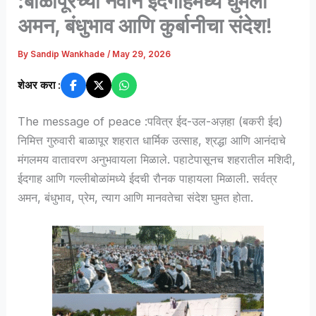
:बाळापूरच्या नवीन ईदगाहमध्ये घुमला
अमन, बंधुभाव आणि कुर्बानीचा संदेश!
By
Sandip Wankhade
/
May 29, 2026
शेअर करा :
The message of peace :पवित्र ईद-उल-अज़हा (बकरी ईद)
निमित्त गुरुवारी बाळापूर शहरात धार्मिक उत्साह, श्रद्धा आणि आनंदाचे
मंगलमय वातावरण अनुभवायला मिळाले. पहाटेपासूनच शहरातील मशिदी,
ईदगाह आणि गल्लीबोळांमध्ये ईदची रौनक पाहायला मिळाली. सर्वत्र
अमन, बंधुभाव, प्रेम, त्याग आणि मानवतेचा संदेश घुमत होता.