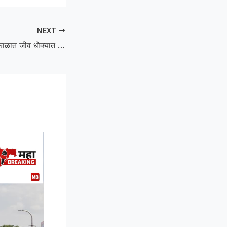
NEXT
COVID-19 :कोरोना काळात जीव धोक्यात घातला, आता भत्त्यासाठी धरणे; शासनाविरोधात कर्मचाऱ्यांचा संताप