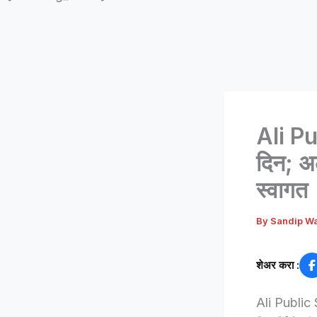
Ali Pu
दिन; अली
स्वागत
By
Sandip W
शेअर करा :
Ali Public S