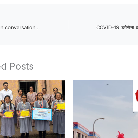
Raj, engrossed in conversations :नव्या शाळेच्या गप्पांत रमलेला राज मध्यरात्री काळाच्या पडद्याआड; राजगड गाव शोकमग्न
ed Posts