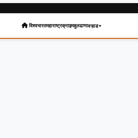
विश्व
भारत
महाराष्ट्र
क्राइम
बुलढाणा
वऱ्हाड▾