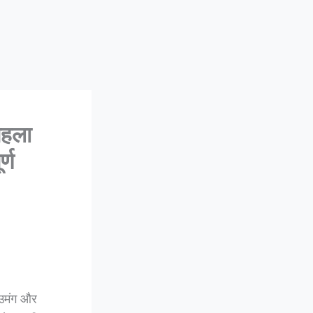
पहला
्ण
 उमंग और