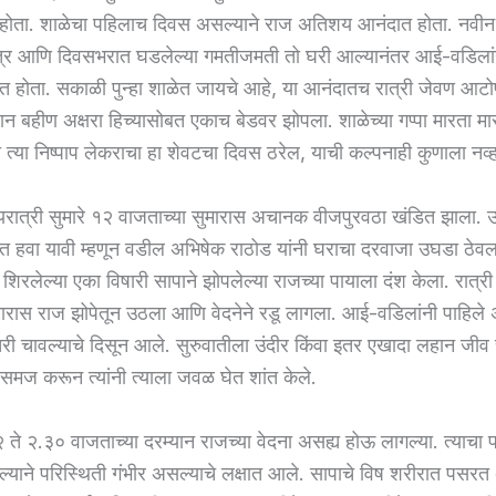
ा होता. शाळेचा पहिलाच दिवस असल्याने राज अतिशय आनंदात होता. नवीन
ित्र आणि दिवसभरात घडलेल्या गमतीजमती तो घरी आल्यानंतर आई-वडिलांन
ंगत होता. सकाळी पुन्हा शाळेत जायचे आहे, या आनंदातच रात्री जेवण आटो
 बहीण अक्षरा हिच्यासोबत एकाच बेडवर झोपला. शाळेच्या गप्पा मारता
 त्या निष्पाप लेकराचा हा शेवटचा दिवस ठरेल, याची कल्पनाही कुणाला नव्
ध्यरात्री सुमारे १२ वाजताच्या सुमारास अचानक वीजपुरवठा खंडित झाला. 
त हवा यावी म्हणून वडील अभिषेक राठोड यांनी घराचा दरवाजा उघडा ठेवल
शिरलेल्या एका विषारी सापाने झोपलेल्या राजच्या पायाला दंश केला. रात्री 
मारास राज झोपेतून उठला आणि वेदनेने रडू लागला. आई-वडिलांनी पाहिले अ
री चावल्याचे दिसून आले. सुरुवातीला उंदीर किंवा इतर एखादा लहान जीव
मज करून त्यांनी त्याला जवळ घेत शांत केले.
 २ ते २.३० वाजताच्या दरम्यान राजच्या वेदना असह्य होऊ लागल्या. त्याचा 
ल्याने परिस्थिती गंभीर असल्याचे लक्षात आले. सापाचे विष शरीरात पसरत