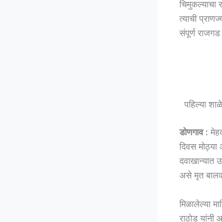
चिमुकल्याचा र
त्याची प्राणज
संपूर्ण राज
पहिल्या शाळेच
डोणगाव :
मेह
दिवस मोठ्या आ
दवाखान्यात उ
असे मृत बालक
मिळालेल्या म
राठोड यांनी आ