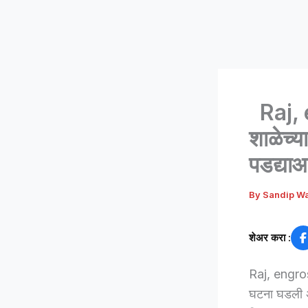
Raj, 
शाळेच्य
पडद्या
By
Sandip W
शेअर करा :
Raj, engros
घटना घडली अ