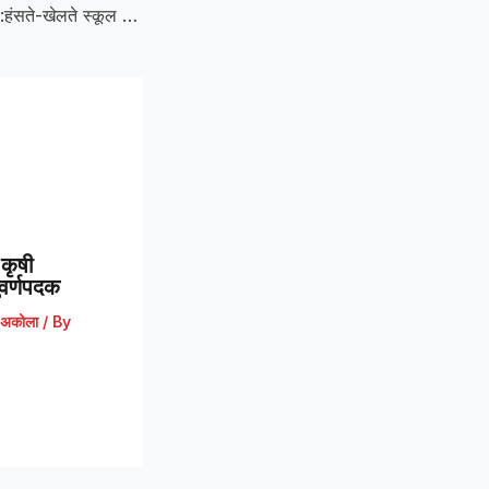
Ali Public School :हंसते-खेलते स्कूल का पहला दिन; अली पब्लिक स्कूल में विद्यार्थियों का उत्साहपूर्ण स्वागत
कृषी
 सुवर्णपदक
अकोला
/ By