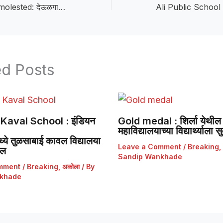
Married woman molested: देऊळगाव राजात विवाहितेचा हात धरून छेडछाड; पतीला मारहाण, जीवे मारण्याची धमकी
ed Posts
Kaval School : इंडियन
Gold medal : शिर्ला येथील 
महाविद्यालयाच्या विद्यार्थ्याला
ये तुळसाबाई कावल विद्यालया
Leave a Comment
/
Breaking
,
डल
Sandip Wankhade
mment
/
Breaking
,
अकोला
/ By
khade