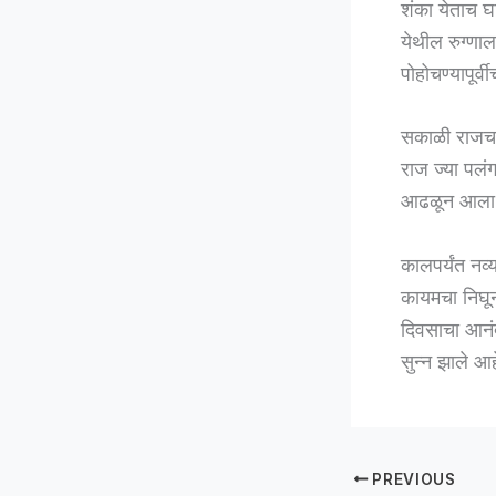
शंका येताच घ
येथील रुग्णाल
पोहोचण्यापूर्
सकाळी राजचा म
राज ज्या पलं
आढळून आला. ग
कालपर्यंत नव्
कायमचा निघून 
दिवसाचा आनंद
सुन्न झाले आ
PREVIOUS