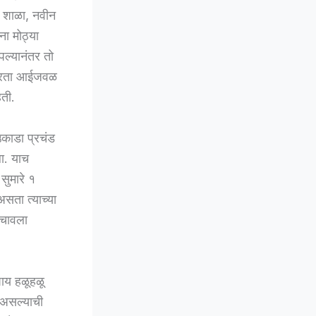
 शाळा, नवीन
ा मोठ्या
पल्यानंतर तो
 मारता आईजवळ
हती.
उकाडा प्रचंड
ा. याच
सुमारे १
सता त्याच्या
 चावला
पाय हळूहळू
 असल्याची