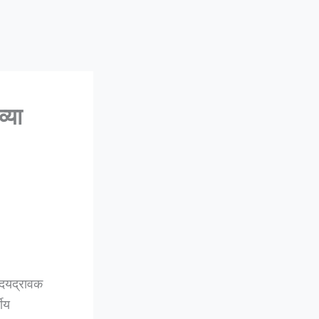
्या
ृदयद्रावक
ीय