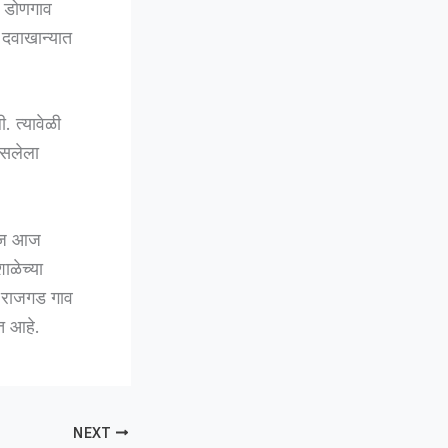
ी डोणगाव
े दवाखान्यात
. त्यावेळी
बसलेला
 राज आज
ाळेच्या
ण राजगड गाव
त आहे.
NEXT