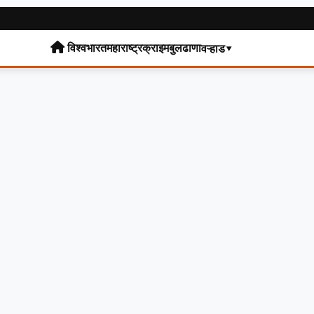
विश्व
भारत
महाराष्ट्र
क्राइम
बुलढाणा
वऱ्हाड▾