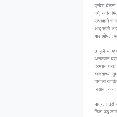
प्रवेश घेतल
वर्ग, नवीन म
उत्साहाने सा
आई आणि लहान
गाढ झोपलेल्या
३ जुलैच्या म
असल्याने घरा
दरम्यान घरात 
वाजताच्या सु
पायाला काहीत
असावा, असा स
मात्र, रात्री
निळा पडू लाग