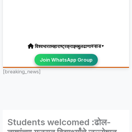
वऱ्हाड▾
विश्व
भारत
महाराष्ट्र
क्राइम
बुलढाणा
Join WhatsApp Group
[breaking_news]
Students welcomed :ढोल-