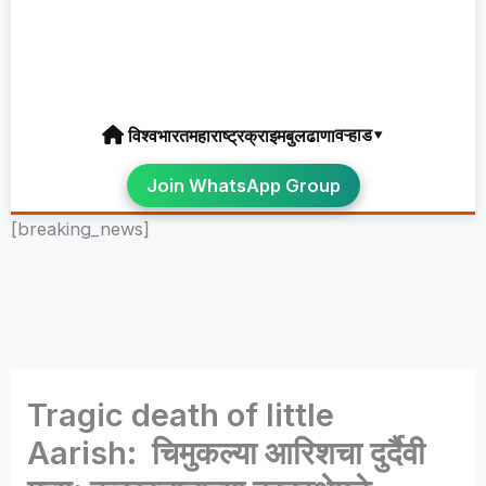
वऱ्हाड▾
विश्व
भारत
महाराष्ट्र
क्राइम
बुलढाणा
Join WhatsApp Group
[breaking_news]
Tragic death of little
Aarish: चिमुकल्या आरिशचा दुर्दैवी