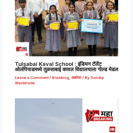
Tulsabai Kaval School : इंडियन टॅलेंट
ओलंपियाडमध्ये तुळसाबाई कावल विद्यालयाला गोल्ड मेडल
Leave a Comment
/
Breaking
,
अकोला
/ By
Sandip
Wankhade