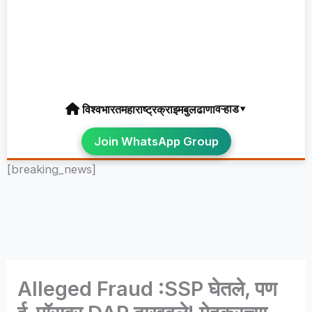
वऱ्हाड▾
विश्व
भारत
महाराष्ट्र
क्राइम
बुलढाणा
Join WhatsApp Group
[breaking_news]
Alleged Fraud :SSP घेतले, पण