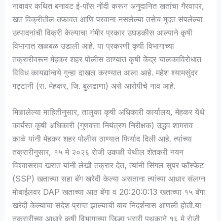
नावावर कथित बनावट ई-पॉस नोंदी करून अनुदानित खतांचा गैरवापर,
खत विक्रीतील तफावत आणि परवाना नसलेल्या तसेच मुदत संपलेल्या
उत्पादनांची विक्री केल्याचा गंभीर प्रकार उघडकीस आल्याने कृषी
विभागात खळबळ उडाली आहे. या प्रकरणी कृषी विभागाच्या
तक्रारीवरून मेहकर शहर पोलीस ठाण्यात कृषी केंद्र चालकाविरोधात
विविध कायद्यांन्वये गुन्हा दाखल करण्यात आला आहे. महेश श्यामसुंदर
गट्टानी (रा. मेहकर, जि. बुलढाणा) असे आरोपीचे नाव आहे.
मिळालेल्या माहितीनुसार, तालुका कृषी अधिकारी कार्यालय, मेहकर येथे
कार्यरत कृषी अधिकारी (गुणवत्ता नियंत्रण निरीक्षक) उद्धव शामराव
काळे यांनी मेहकर शहर पोलीस ठाण्यात फिर्याद दिली आहे. त्यांच्या
तक्रारीनुसार, १५ मे २०२६ रोजी उकळी येथील शेतकरी नयन
विश्वासराव खरात यांनी लेखी तक्रार देत, त्यांनी सिंगल सुपर फॉस्फेट
(SSP) खताच्या सहा बॅग खरेदी केल्या असताना त्यांच्या आधार संलग्न
मोबाईलवर DAP खताच्या आठ बॅगा व 20:20:0:13 खताच्या १५ बॅगा
खरेदी केल्याचा संदेश प्राप्त झाल्याची बाब निदर्शनास आणली होती.या
तक्रारीच्या आधारे कृषी विभागाच्या जिल्हा भरारी पथकाने १६ मे रोजी