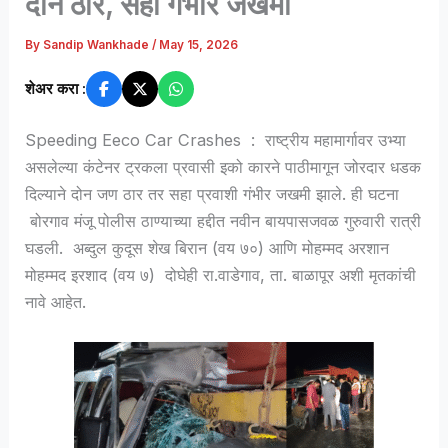
दोन ठार, सहा गंभीर जखमी
By
Sandip Wankhade
/
May 15, 2026
शेअर करा :
Speeding Eeco Car Crashes : राष्ट्रीय महामार्गावर उभ्या
असलेल्या कंटेनर ट्रकला प्रवासी इको कारने पाठीमागून जोरदार धडक
दिल्याने दोन जण ठार तर सहा प्रवाशी गंभीर जखमी झाले. ही घटना
बोरगाव मंजू पोलीस ठाण्याच्या हद्दीत नवीन बायपासजवळ गुरुवारी रात्री
घडली. अब्दुल कुदूस शेख बिरान (वय ७०) आणि मोहम्मद अरशान
मोहम्मद इरशाद (वय ७) दोघेही रा.वाडेगाव, ता. बाळापूर अशी मृतकांची
नावे आहेत.