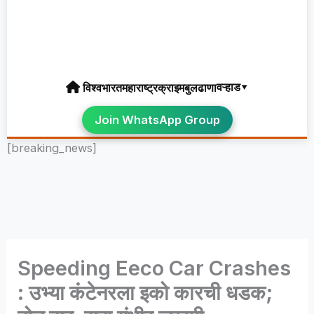
वऱ्हाड▾
विश्व
भारत
महाराष्ट्र
क्राइम
बुलढाणा
Join WhatsApp Group
[breaking_news]
Speeding Eeco Car Crashes
: उभ्या कंटेनरला इको कारची धडक;