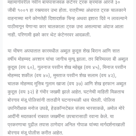
महामार्गावरील नवीन बायपासजवळ कंटेनर ट्रक क्रमांक आरजे ३०
जीबी १००१ हा रस्त्यावर उभा होता. रात्रीच्या अंधारात ट्रक चालकाने
वाहनाच्या मागे कोणतेही दिशादर्शक चिन्ह अथवा इशारा दिवे न लावल्याने
पाठीमागून येणाऱ्या कार चालकाला ट्रक उभा असल्याचा अंदाज आला
नाही. परिणामी इको कार थेट कंटेनरवर आदळली.
या भीषण अपघातात कारमधील अब्दुल कुदूस शेख बिरान आणि सात
वर्षीय मोहम्मद अरशान यांचा जागीच मृत्यू झाला. तर बिस्मिल्ला बी अब्दुल
कुदूस (वय ६०), गुलनाज परवीन शेख महेबूब (वय ४५), मिनाज परवीन
मोहम्मद शकील (वय ४०), मुमताज परवीन शेख सलाम (वय ४२),
चालक मोहम्मद मुसिब गुलाम खाजा (वय ३७) आणि शेख इरफान अब्दुल
कुदूस (वय ३२) हे गंभीर जखमी झाले आहेत. घटनेची माहिती मिळताच
बोरगाव मंजू पोलिसांनी तातडीने घटनास्थळी धाव घेतली. पोलिस
उपनिरीक्षक मनोज उघडे, हेडकॉन्स्टेबल संजय भारसाकळे, अमोल मोरे
आदींनी मदतकार्य राबवत जखमींना उपचारासाठी रवाना केले. या
प्रकरणाचा पुढील तपास ठाणेदार अनिल गोपाळ यांच्या मार्गदर्शनाखाली
बोरगाव मंजू पोलीस करीत आहेत.