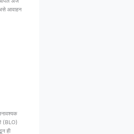
 आपले अर्ज
, असे आवाहन
ल अनावश्यक
एलओ (BLO)
ढून ही