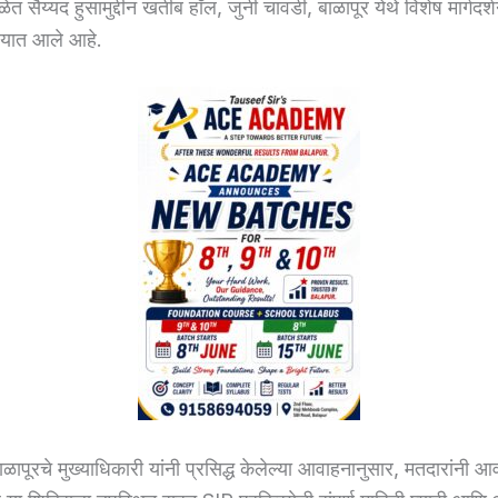
ेळेत सैय्यद हुसामुद्दीन खतीब हॉल, जुनी चावडी, बाळापूर येथे विशेष मार्गदर्
यात आले आहे.
ापूरचे मुख्याधिकारी यांनी प्रसिद्ध केलेल्या आवाहनानुसार, मतदारांनी 