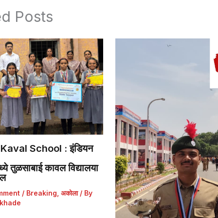
ed Posts
Kaval School : इंडियन
ये तुळसाबाई कावल विद्यालया
डल
mment
/
Breaking
,
अकोला
/ By
khade