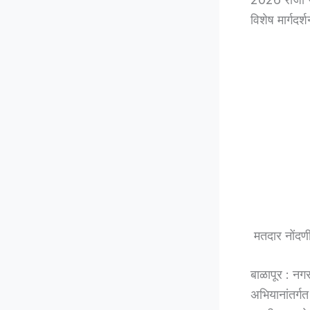
विशेष मार्गद
मतदार नोंदणी
बाळापूर : नग
अभियानांतर्ग