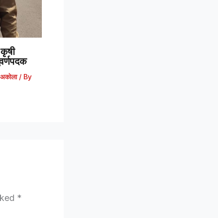
कृषी
 सुवर्णपदक
अकोला
/ By
arked
*