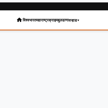
विश्व
भारत
महाराष्ट्र
क्राइम
बुलढाणा
वऱ्हाड▾