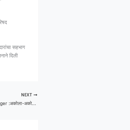
रिषद
तदारांचा सहभाग
सनाने दिली
NEXT
Uddhav Senas anger :अकोला-अकोट मार्गावरील 28 बळींनंतर उद्धवसेनेचा संताप; भरपावसात गांधीग्राम येथे रास्तारोको