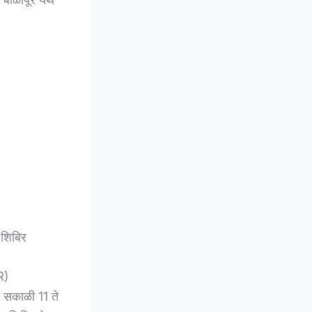
 शिबिर
R)
ी सकाळी 11 ते