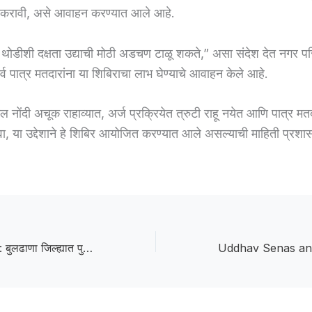
र्ण करावी, असे आवाहन करण्यात आले आहे.
ोडीशी दक्षता उद्याची मोठी अडचण टाळू शकते,” असा संदेश देत नगर प
्व पात्र मतदारांना या शिबिराचा लाभ घेण्याचे आवाहन केले आहे.
 नोंदी अचूक राहाव्यात, अर्ज प्रक्रियेत त्रुटी राहू नयेत आणि पात्र म
ावा, या उद्देशाने हे शिबिर आयोजित करण्यात आले असल्याची माहिती प्रशा
Rainfall intensity: बुलढाणा जिल्ह्यात पुढील चार दिवस पावसाचा जोर; मेघगर्जना, वीज आणि वादळी वाऱ्याचा इशारा