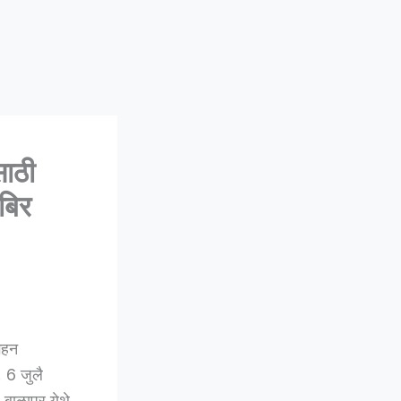
ाठी
िबिर
गहन
. 6 जुलै
बाळापूर येथे