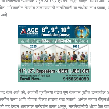
 या शिबिराला उपस्थित राहून SIR प्रक्रियेची संपूर्ण माहिती घ्यावी आणि
रावेत. भविष्यातील गैरसोय टाळण्यासाठी नागरिकांनी या संधीचा लाभ घ्यावा
 आहे.
पष्ट केले आहे की, अर्जाची प्रक्रिया वेळेत पूर्ण केल्यास पुढील टप्प्याती
यालयीन फेऱ्या आणि होणारा विलंब टाळता येऊ शकतो. अनेक भागांत बी
 घरी भेट देऊन आवश्यक मार्गदर्शन करत असून, नागरिकांनीही थोडा वेळ का