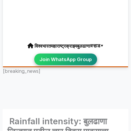
वऱ्हाड▾
विश्व
भारत
महाराष्ट्र
क्राइम
बुलढाणा
Join WhatsApp Group
[breaking_news]
Rainfall intensity: बुलढाणा