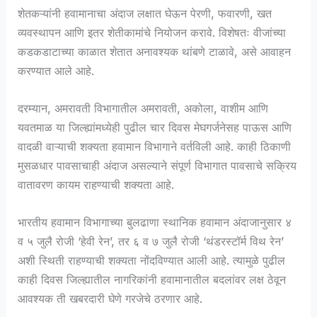
शेतकऱ्यांनी हवामानाचा अंदाज लक्षात घेऊन पेरणी, फवारणी, खत
व्यवस्थापन आणि इतर शेतीकामांचे नियोजन करावे. विशेषतः वीजांच्या
कडकडाटाच्या काळात शेतात अनावश्यक थांबणे टाळावे, असे आवाहन
करण्यात आले आहे.
दरम्यान, अमरावती विभागातील अमरावती, अकोला, वाशीम आणि
यवतमाळ या जिल्ह्यांमध्येही पुढील चार दिवस मेघगर्जनेसह पाऊस आणि
वादळी वाऱ्याची शक्यता हवामान विभागाने वर्तविली आहे. काही ठिकाणी
मुसळधार पावसाचाही अंदाज असल्याने संपूर्ण विभागात पावसाचे सक्रिय
वातावरण कायम राहण्याची शक्यता आहे.
भारतीय हवामान विभागाच्या बुलढाणा स्थानिक हवामान अंदाजानुसार ४
व ५ जुलै रोजी ‘हेवी रेन’, तर ६ व ७ जुलै रोजी ‘थंडरस्टॉर्म विथ रेन’
अशी स्थिती राहण्याची शक्यता नोंदविण्यात आली आहे. त्यामुळे पुढील
काही दिवस जिल्ह्यातील नागरिकांनी हवामानातील बदलांवर लक्ष ठेवून
आवश्यक ती खबरदारी घेणे गरजेचे ठरणार आहे.