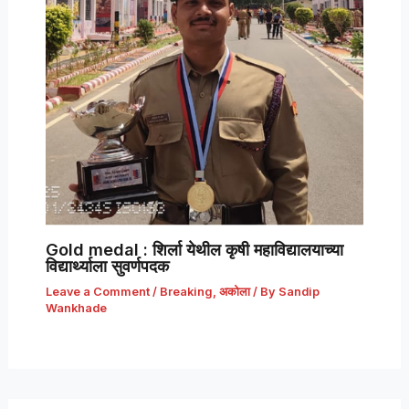
Gold medal : शिर्ला येथील कृषी महाविद्यालयाच्या
विद्यार्थ्याला सुवर्णपदक
Leave a Comment
/
Breaking
,
अकोला
/ By
Sandip
Wankhade