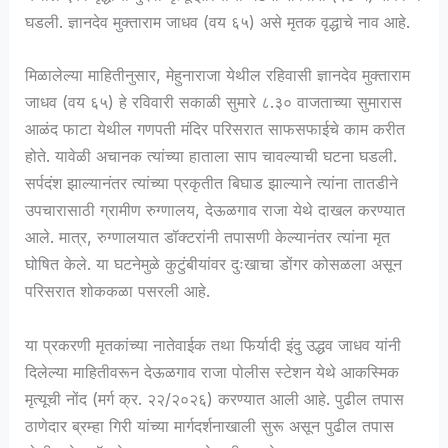
घडली. ज्ञानदेव मुक्ताराम जाधव (वय ६५) असे मृतक वृद्धाचे नाव आहे.
मिळालेल्या माहितीनुसार, मेहुनाराजा येथील रहिवासी ज्ञानदेव मुक्ताराम
जाधव (वय ६५) हे रविवारी सकाळी सुमारे ८.३० वाजताच्या सुमारास
आळंद फाटा येथील गणपती मंदिर परिसरात साफसफाईचे काम करीत
होते. यावेळी अचानक त्यांच्या हाताला साप चावल्याची घटना घडली.
सर्पदंश झाल्यानंतर त्यांच्या प्रकृतीत बिघाड झाल्याने त्यांना तातडीने
उपचारासाठी ग्रामीण रुग्णालय, देऊळगाव राजा येथे दाखल करण्यात
आले. मात्र, रुग्णालयात डॉक्टरांनी तपासणी केल्यानंतर त्यांना मृत
घोषित केले. या घटनेमुळे कुटुंबीयांवर दुःखाचा डोंगर कोसळला असून
परिसरात शोककळा पसरली आहे.
या प्रकरणी मृतकांच्या नातेवाईक तथा फिर्यादी इंदु उद्धव जाधव यांनी
दिलेल्या माहितीवरून देऊळगाव राजा पोलीस स्टेशन येथे आकस्मिक
मृत्यूची नोंद (मर्ग क्र. २२/२०२६) करण्यात आली आहे. पुढील तपास
ठाणेदार ब्रम्हा गिरी यांच्या मार्गदर्शनाखाली सुरू असून पुढील तपास