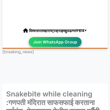
वऱ्हाड▾
विश्व
भारत
महाराष्ट्र
क्राइम
बुलढाणा
Join WhatsApp Group
[breaking_news]
Snakebite while cleaning
:गणपती मंदिरात साफसफाई करताना