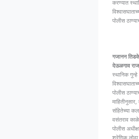
करण्यात स्था
विश्वासघाताच्
पोलीस ठाण्याच
गजानन तिडक
देऊळगाव राज
स्थानिक गुन्
विश्वासघाताच्
पोलीस ठाण्याच
माहितीनुसार,
संहितेच्या 
वसंतराव काळे
पोलीस अधीक्ष
श्रेणिक लोढा 