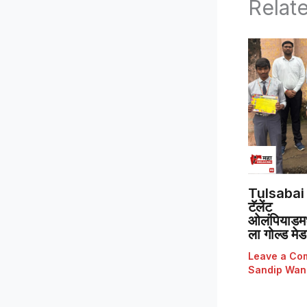
Relat
Tulsabai 
टॅलेंट
ओलंपियाडमध्
ला गोल्ड मे
Leave a Co
Sandip Wan