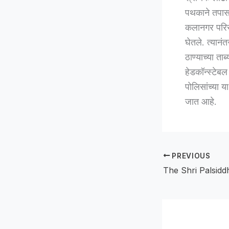
पथकाने तपासा
कलानगर परिसर
घेतले. त्यान
ठाण्याच्या त
हेडकॉन्स्टेब
पोलिसांच्या 
जात आहे.
PREVIOUS