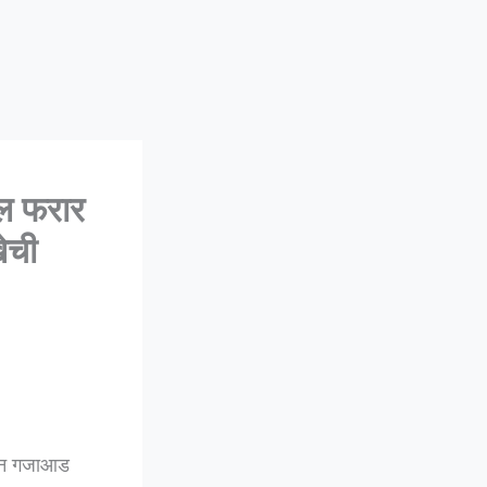
ल फरार
ेची
थून गजाआड