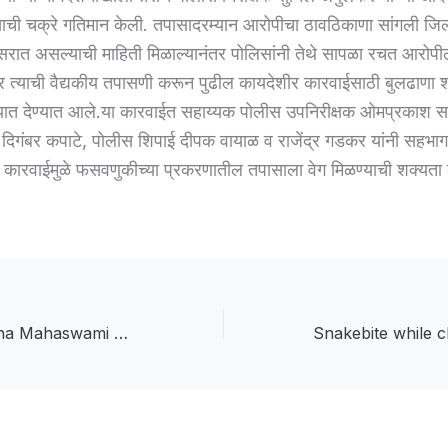
ची चक्रे गतिमान केली. तपासादरम्यान आरोपीचा ठावठिकाणा सांगली जिल्
ात असल्याची माहिती मिळाल्यानंतर पोलिसांनी तेथे सापळा रचत आरोपील
ंतर त्याची वैद्यकीय तपासणी करून पुढील कायदेशीर कारवाईसाठी बुलढाणा
ाब्यात देण्यात आले.या कारवाईत सहाय्यक पोलीस उपनिरीक्षक ओमप्रकाश स
ल दिगंबर कपाटे, पोलीस शिपाई दीपक वायाळ व राजेंद्र गडकर यांनी सहभाग
या कारवाईमुळे फसवणुकीच्या प्रकरणातील तपासाला वेग मिळण्याची शक्यता व
The Shri Palsiddha Mahaswami Math :वीरशैव व वारकरी संप्रदायाचा संगम म्हणजे श्री पलसिद्ध महास्वामी मठ