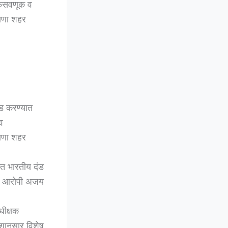
 फसवणूक व
ढाणा शहर
आड करण्यात
व
ढाणा शहर
गत भारतीय दंड
ील आरोपी अजय
धीक्षक
ेशानुसार विशेष