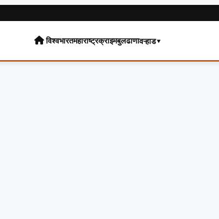
विश्व
भारत
महाराष्ट्र
क्राइम
बुलढाणा
वऱ्हाड▾