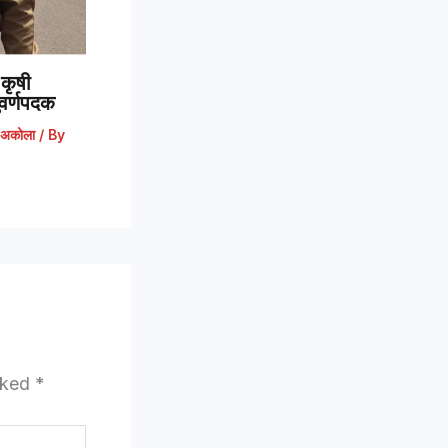
कृषी
 सुवर्णपदक
अकोला
/ By
arked
*