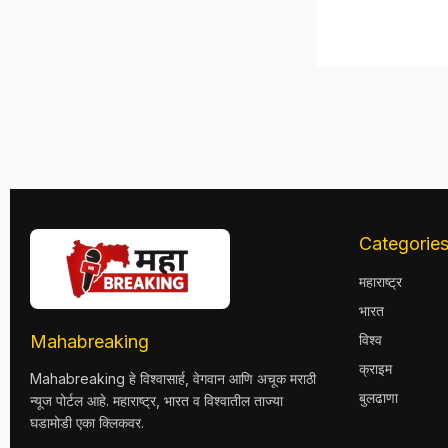
Categorie
महाराष्ट्र
भारत
Mahabreaking
विश्व
क्राइम
Mahabreaking हे विश्वासार्ह, वेगवान आणि अचूक मराठी
बुलढाणा
न्यूज पोर्टल आहे. महाराष्ट्र, भारत व विश्वातील ताज्या
घडामोडी एका क्लिकवर.