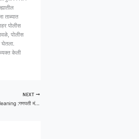
ह्यातील
ा ताब्यात
 शहर पोलीस
ावळे, पोलीस
 घेतला.
्यक्त केली
NEXT
Snakebite while cleaning :गणपती मंदिरात साफसफाई करताना सर्पदंश; मेहुनाराजा येथील वृद्धाचा दुर्दैवी मृत्यू