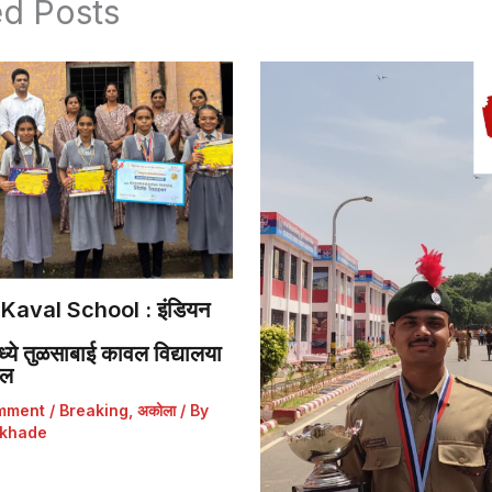
ed Posts
Kaval School : इंडियन
ये तुळसाबाई कावल विद्यालया
डल
mment
/
Breaking
,
अकोला
/ By
khade