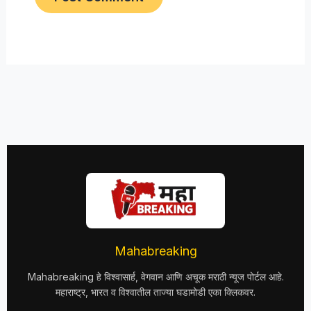
Mahabreaking
Mahabreaking हे विश्वासार्ह, वेगवान आणि अचूक मराठी न्यूज पोर्टल आहे.
महाराष्ट्र, भारत व विश्वातील ताज्या घडामोडी एका क्लिकवर.