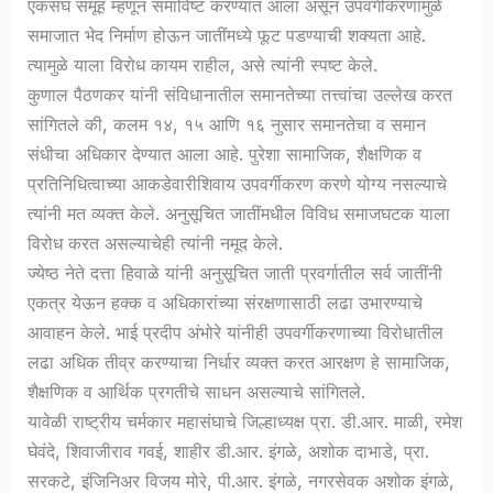
एकसंघ समूह म्हणून समाविष्ट करण्यात आला असून उपवर्गीकरणामुळे
समाजात भेद निर्माण होऊन जातींमध्ये फूट पडण्याची शक्यता आहे.
त्यामुळे याला विरोध कायम राहील, असे त्यांनी स्पष्ट केले.
कुणाल पैठणकर यांनी संविधानातील समानतेच्या तत्त्वांचा उल्लेख करत
सांगितले की, कलम १४, १५ आणि १६ नुसार समानतेचा व समान
संधीचा अधिकार देण्यात आला आहे. पुरेशा सामाजिक, शैक्षणिक व
प्रतिनिधित्वाच्या आकडेवारीशिवाय उपवर्गीकरण करणे योग्य नसल्याचे
त्यांनी मत व्यक्त केले. अनुसूचित जातींमधील विविध समाजघटक याला
विरोध करत असल्याचेही त्यांनी नमूद केले.
ज्येष्ठ नेते दत्ता हिवाळे यांनी अनुसूचित जाती प्रवर्गातील सर्व जातींनी
एकत्र येऊन हक्क व अधिकारांच्या संरक्षणासाठी लढा उभारण्याचे
आवाहन केले. भाई प्रदीप अंभोरे यांनीही उपवर्गीकरणाच्या विरोधातील
लढा अधिक तीव्र करण्याचा निर्धार व्यक्त करत आरक्षण हे सामाजिक,
शैक्षणिक व आर्थिक प्रगतीचे साधन असल्याचे सांगितले.
यावेळी राष्ट्रीय चर्मकार महासंघाचे जिल्हाध्यक्ष प्रा. डी.आर. माळी, रमेश
घेवंदे, शिवाजीराव गवई, शाहीर डी.आर. इंगळे, अशोक दाभाडे, प्रा.
सरकटे, इंजिनिअर विजय मोरे, पी.आर. इंगळे, नगरसेवक अशोक इंगळे,