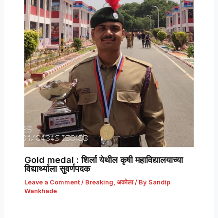
Gold medal : शिर्ला येथील कृषी महाविद्यालयाच्या
विद्यार्थ्याला सुवर्णपदक
Leave a Comment
/
Breaking
,
अकोला
/ By
Sandip
Wankhade