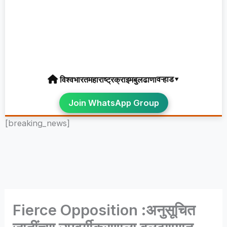
वऱ्हाड▾
विश्व
भारत
महाराष्ट्र
क्राइम
बुलढाणा
Join WhatsApp Group
[breaking_news]
Fierce Opposition :अनुसूचित