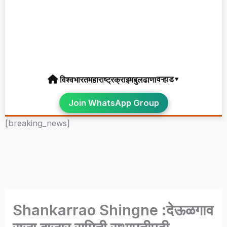
वऱ्हाड▾
विश्व
भारत
महाराष्ट्र
क्राइम
बुलढाणा
Join WhatsApp Group
[breaking_news]
Shankarrao Shingne :देऊळगाव