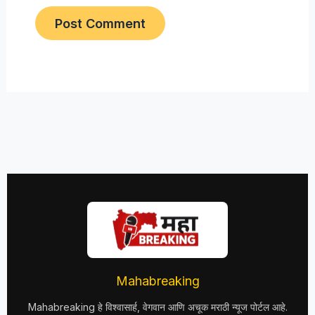
Mahabreaking
Mahabreaking हे विश्वासार्ह, वेगवान आणि अचूक मराठी न्यूज पोर्टल आहे.