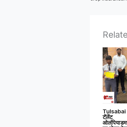
Relat
Tulsabai 
टॅलेंट
ओलंपियाडमध्