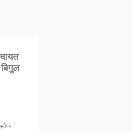
ंचायत
 बिगुल
भूमीवर