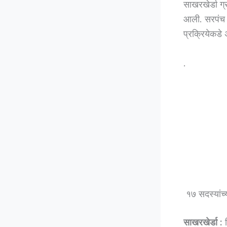
साखरखेर्डा ग
आली. सरपंच प
प्रक्रियेकडे 
.
१७ सदस्यांच्य
साखरखेर्डा :
स