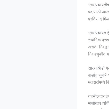
ग्रामपंचायती
पदासाठी आरक्
प्रतिसाद मिळा
ग्रामपंचायत 
स्थानिक प्रशा
असते. निवडून 
निवडणुकीत मा
साखरखेर्डा ग्
वार्डात सुमार
मतदारांमध्ये 
तहसीलदार तथा
मालोकार यांची