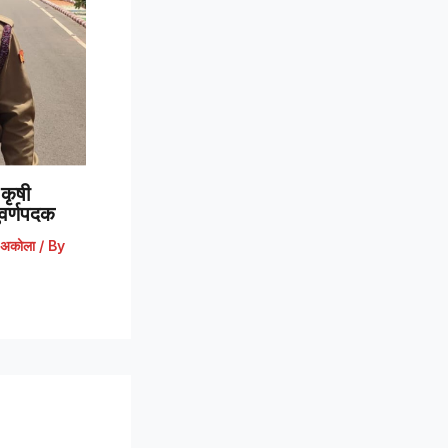
कृषी
 सुवर्णपदक
अकोला
/ By