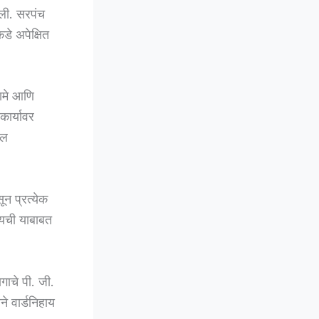
आली. सरपंच
डे अपेक्षित
ामे आणि
कार्यावर
ील
ून प्रत्येक
यायची याबाबत
ाचे पी. जी.
ने वार्डनिहाय