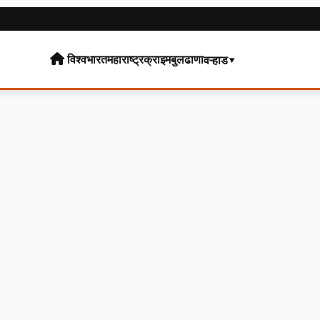
विश्व
भारत
महाराष्ट्र
क्राइम
बुलढाणा
वऱ्हाड▾