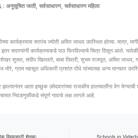
क ६ : अनुसूचित जाती, सर्वसाधारण, सर्वसाधारण महिला
च्या कार्यक्रमास सरपंच ज्योती अमित जाधव उपस्थित होत्या. मात्र, माग
 इतर सदस्यांनी कार्यक्रमाकडे पाठ फिरविल्याचे चित्र दिसून आले. यावेळ
्रशेखर शुक्ल, संदीप खिल्लारे, बाबा तिवारी, शुभम राजपूत, अमित जाधव, 
मोरे, ग्राम महसूल अधिकारी प्रशांत पोंधे यांच्यासह अन्य मान्यवर उपस्
 झाल्यानंतर आता इच्छुक उमेदवारांच्या राजकीय हालचालींना वेग येण्याची
चायत निवडणुकीकडे संपूर्ण गावाचे लक्ष लागले आहे.
crop insurance:पीक विम्यासाठी शेतकऱ्यांचा एल्गार; १५ जूनला सिंदखेडराजात भव्य मोर्चा