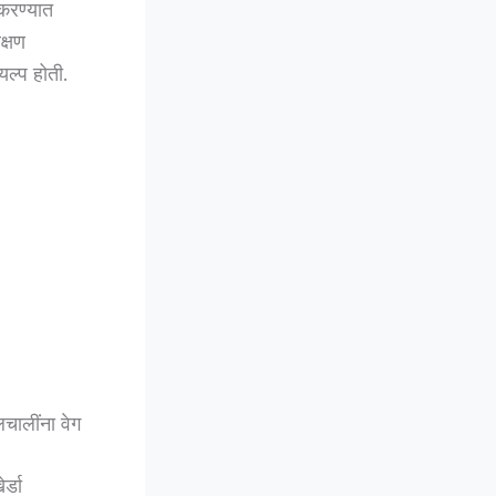
 करण्यात
क्षण
यल्प होती.
लचालींना वेग
र्डा