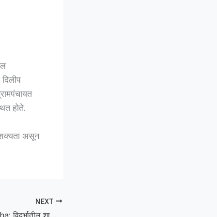
ील
ी दिलीप
ग्रामपंचायत
थित होते.
 शक्यता असून
NEXT
Schools in Vidarbha: विदर्भातील शाळा 22 जून नव्हे तर 30 जूनपासून होणार सुरू