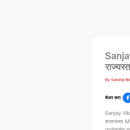
Sanjay
राज्यस
By
Sandip W
शेअर करा :
Sanjay Vikhe
शासनाच्या M
उल्लेखनीय यश