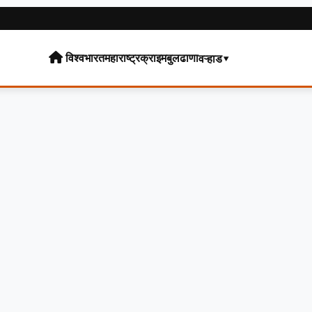
विश्व
भारत
महाराष्ट्र
क्राइम
बुलढाणा
वऱ्हाड▾