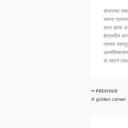
संजयच्या यशा
भावना ग्रामस्
आज खऱ्या अर्
क्षेत्रातील म
त्याच्या यशाम
आत्मविश्वासाच
या यशाने एकल
PREVIOUS