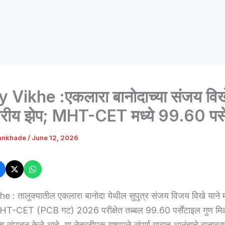
 Vikhe :एकलारा बानोदाच्या संजय विख
्तरीय झेप; MHT-CET मध्ये 99.60 पर्स
ankhade
/
June 12, 2026
 : तालुक्यातील एकलारा बानोदा येथील सुपुत्र संजय विजय विखे याने मह
HT-CET (PCB गट) 2026 परीक्षेत तब्बल 99.60 पर्सेंटाइल गुण म
 संपादन केले आहे. या नेत्रदीपक यशामुळे संपूर्ण गावात आनंदाचे वातावरण