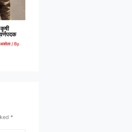
कृषी
 सुवर्णपदक
अकोला
/ By
arked
*