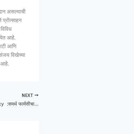
गदान असल्याची
े प्रोत्साहन
 विविध
 येत आहे.
िकाटी आणि
 संजय विखेच्या
 आहे.
NEXT
Samarth Pharmacy :समर्थ फार्मसीचा निकालात दबदबा; बी.फार्म अंतिम वर्षातील सर्व विद्यार्थी उत्तीर्ण