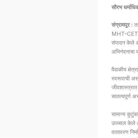
सौरभ धर्माधि
संग्रामपूर :
ता
MHT-CET (PC
संपादन केले 
अभिनंदनाचा व
वैद्यकीय क्षे
स्वरूपाची अ
जीवशास्त्रात
सातत्यपूर्ण अ
सामान्य कुटुं
उज्ज्वल केले 
वातावरण निर्