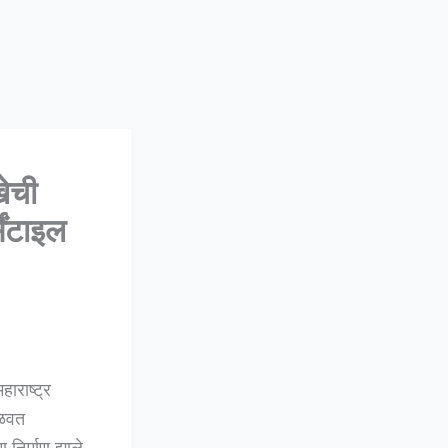
ेची
ेंटाइल
ाराष्ट्र
िळवत
 निर्माण झाले