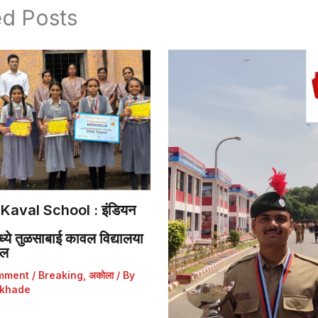
ed Posts
Kaval School : इंडियन
ये तुळसाबाई कावल विद्यालया
डल
mment
/
Breaking
,
अकोला
/ By
khade