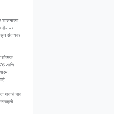
र शासनाच्या
ेखनीय यश
 असून संजयवर
र्धात्मक
9.76 आणि
श्रम,
आहे.
ोदा गावाचे नाव
त्साहाचे