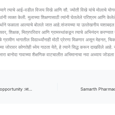
मागे त्याचे आई-वडील विजय विखे आणि सौ. ज्योती विखे यांचे मोलाचे यो
थांनी व्यक्त केली. मुलाच्या शिक्षणासाठी त्यांनी घेतलेले परिश्रम आणि केलेल
थाने फळाला आल्याचे बोलले जात आहे.संजयच्या या उल्लेखनीय यशाबद्दल
ान्यवर, शिक्षक, मित्रपरिवार आणि ग्रामस्थांकडून त्याचे अभिनंदन करण्यात
ुळे ग्रामीण भागातील विद्यार्थ्यांनाही मोठी प्रेरणा मिळणार असून मेहनत, च
्या जोरावर कोणतेही ध्येय गाठता येते, हे त्याने सिद्ध करून दाखविले आहे.
ारा बानोदा गावाच्या शैक्षणिक वाटचालीत अभिमानाचा नवा अध्याय जोडला
A golden career opportunity :आरोग्य क्षेत्रात करिअरची सुवर्णसंधी; DMLT अभ्यासक्रमातून रोजगाराचे नवे दालन