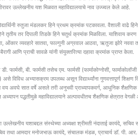
जोरावर उल्लेखनीय यश मिळवत महाविद्यालयाचे नाव उज्ज्वल केले आहे.
िद्यार्थिनी रुतुजा मंडलकर हिने प्रथम क्रमांक पटकावला. वैशाली वाढे हिने 
हिने तृतीय तर दिपाली तिडके हिने चतुर्थ क्रमांक मिळविला. याशिवाय करण 
ा, ओंकार व्यवहारे सातवा, फाल्गुनी अग्रवाल आठवा, ऋतुजा झोरे नववा 
बैरागी आणि प्राची सावळे यांनी संयुक्तरित्या दहावा क्रमांक प्राप्त केला.
 डी. फार्मसी, बी. फार्मसी तसेच एम. फार्मसी (फार्माकोग्नोसी, फार्माकोलॉजी
स) असे विविध अभ्यासक्रम उपलब्ध असून विद्यार्थ्यांना गुणवत्तापूर्ण शिक्षण द
चे वय अवघे सात वर्षे असले तरी अनुभवी प्राध्यापकवर्ग, आधुनिक शैक्षणि
द्रित अध्यापन पद्धतीमुळे महाविद्यालयाने अल्पावधीतच शैक्षणिक क्षेत्रात वेग
च्या या उल्लेखनीय यशाबद्दल संस्थेच्या अध्यक्षा श्रीमती नंदाताई कायंदे, सच
िव तथा आमदार मनोजभाऊ कायंदे, संचालक मंडळ, प्राचार्य डॉ. पी. आर. 