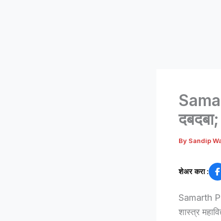
Samar
दबदबा; ब
By
Sandip W
शेअर करा :
Samarth Pha
शास्त्र महावि