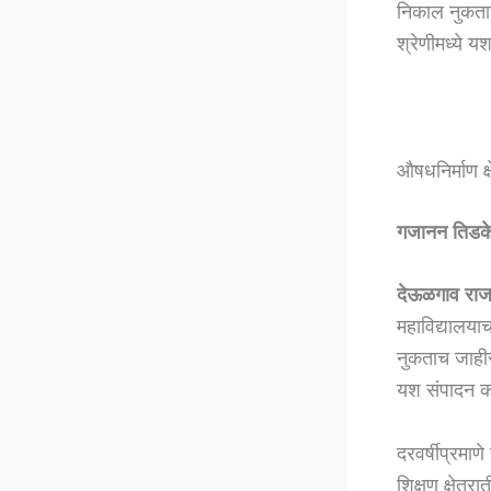
निकाल नुकताच 
श्रेणीमध्ये 
औषधनिर्माण क्
गजानन तिडक
देऊळगाव राज
महाविद्यालया
नुकताच जाहीर झ
यश संपादन क
दरवर्षीप्रमा
शिक्षण क्षेत्