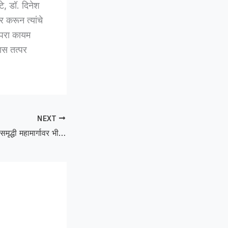
े, डॉ. दिनेश
ार करून त्यांचे
रंपरा कायम
यास तत्पर
NEXT
Horrific accident :समृद्धी महामार्गावर भीषण अपघात; ट्रकचालकांच्या समयसूचकतेमुळे सहकाऱ्याचे प्राण वाचले