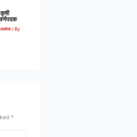
कृषी
 सुवर्णपदक
अकोला
/ By
arked
*