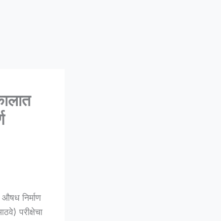
कालात
ण
 औषध निर्माण
ठवे) परीक्षेचा