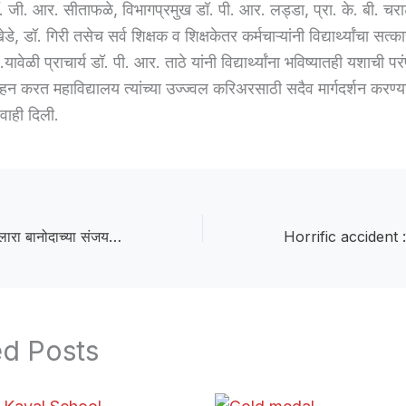
ॉ. जी. आर. सीताफळे, विभागप्रमुख डॉ. पी. आर. लड्डा, प्रा. के. बी. चराट
ेडे, डॉ. गिरी तसेच सर्व शिक्षक व शिक्षकेतर कर्मचाऱ्यांनी विद्यार्थ्यांचा सत्क
ावेळी प्राचार्य डॉ. पी. आर. ताठे यांनी विद्यार्थ्यांना भविष्यातही यशाची प
हन करत महाविद्यालय त्यांच्या उज्ज्वल करिअरसाठी सदैव मार्गदर्शन करण्
वाही दिली.
Sanjay Vikhe :एकलारा बानोदाच्या संजय विखेची राज्यस्तरीय झेप; MHT-CET मध्ये 99.60 पर्सेंटाइल
ed Posts