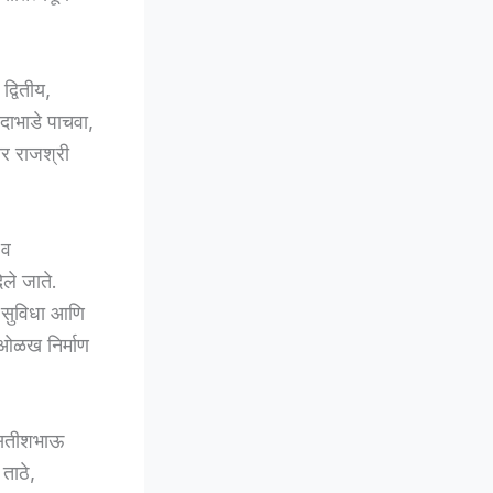
द्वितीय,
दाभाडे पाचवा,
तर राजश्री
 व
िले जाते.
क सुविधा आणि
ळी ओळख निर्माण
िव सतीशभाऊ
ताठे,