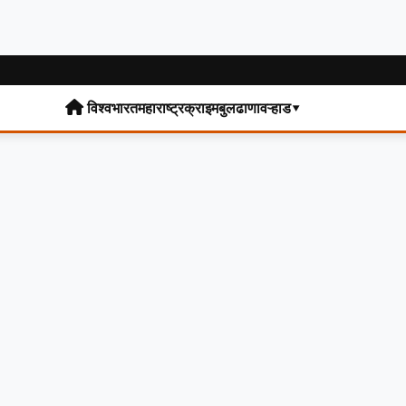
विश्व
भारत
महाराष्ट्र
क्राइम
बुलढाणा
वऱ्हाड▾