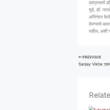
उपप्राचार्य ड
घुबे, डॉ. नारख
अभिनंदन केले.य
ठेवण्याचे आवा
राहील, अशी ग्
PREVIOUS
Relat