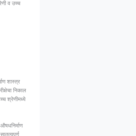
रेणी व उच्च
ाण शास्त्र
ीक्षेचा निकाल
्च श्रेणीमध्ये
त औषधनिर्माण
सातत्यपूर्ण