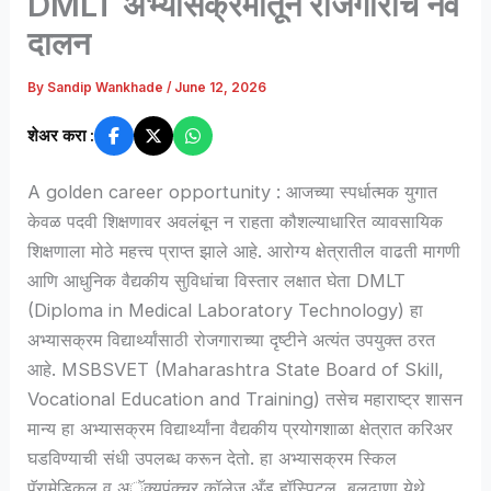
DMLT अभ्यासक्रमातून रोजगाराचे नवे
दालन
By
Sandip Wankhade
/
June 12, 2026
शेअर करा :
A golden career opportunity : आजच्या स्पर्धात्मक युगात
केवळ पदवी शिक्षणावर अवलंबून न राहता कौशल्याधारित व्यावसायिक
शिक्षणाला मोठे महत्त्व प्राप्त झाले आहे. आरोग्य क्षेत्रातील वाढती मागणी
आणि आधुनिक वैद्यकीय सुविधांचा विस्तार लक्षात घेता DMLT
(Diploma in Medical Laboratory Technology) हा
अभ्यासक्रम विद्यार्थ्यांसाठी रोजगाराच्या दृष्टीने अत्यंत उपयुक्त ठरत
आहे. MSBSVET (Maharashtra State Board of Skill,
Vocational Education and Training) तसेच महाराष्ट्र शासन
मान्य हा अभ्यासक्रम विद्यार्थ्यांना वैद्यकीय प्रयोगशाळा क्षेत्रात करिअर
घडविण्याची संधी उपलब्ध करून देतो. हा अभ्यासक्रम स्किल
पॅरामेडिकल व अॅक्युपंक्चर कॉलेज अँड हॉस्पिटल, बुलढाणा येथे