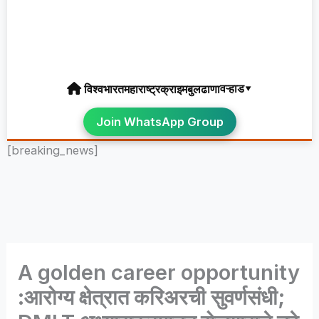
वऱ्हाड▾
विश्व
भारत
महाराष्ट्र
क्राइम
बुलढाणा
Join WhatsApp Group
[breaking_news]
A golden career opportunity
:आरोग्य क्षेत्रात करिअरची सुवर्णसंधी;