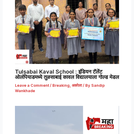
Tulsabai Kaval School : इंडियन टॅलेंट
ओलंपियाडमध्ये तुळसाबाई कावल विद्यालयाला गोल्ड मेडल
Leave a Comment
/
Breaking
,
अकोला
/ By
Sandip
Wankhade