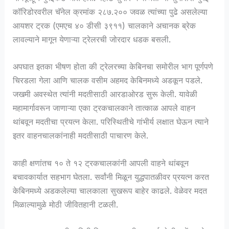
कॉरिडोरवरील चॅनेल क्रमांक २८७.२०० जवळ त्यांच्या पुढे असलेल्या
आयशर ट्रक (एमएच ४० डीसी ३९११) चालकाने अचानक ब्रेक
लावल्याने मागून येणाऱ्या ट्रेलरची जोरदार धडक बसली.
अपघात इतका भीषण होता की ट्रेलरच्या केबिनचा समोरील भाग पूर्णपणे
चिरडला गेला आणि चालक वसीम अहमद केबिनमध्ये अडकून पडले.
जखमी अवस्थेत त्यांनी मदतीसाठी आरडाओरड सुरू केली. यावेळी
महामार्गावरून जाणाऱ्या एका ट्रकचालकाने तात्काळ आपले वाहन
थांबवून मदतीचा प्रयत्न केला. परिस्थितीचे गांभीर्य लक्षात घेऊन त्याने
इतर वाहनचालकांनाही मदतीसाठी पाचारण केले.
काही क्षणांतच १० ते १२ ट्रकचालकांनी आपली वाहने थांबवून
बचावकार्यात सहभाग घेतला. सर्वांनी मिळून युद्धपातळीवर प्रयत्न करत
केबिनमध्ये अडकलेल्या चालकाला सुखरूप बाहेर काढले. वेळेवर मदत
मिळाल्यामुळे मोठी जीवितहानी टळली.