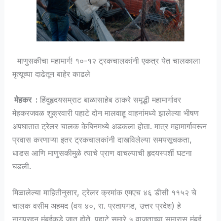
माणुसकीचा महामार्ग! १०-१२ ट्रकचालकांनी एकत्र येत चालकाला
मृत्यूच्या दाढेतून बाहेर काढले
मेहकर :
हिंदुहृदयसम्राट बाळासाहेब ठाकरे समृद्धी महामार्गावर
मेहकरजवळ शुक्रवारी पहाटे दोन मालवाहू वाहनांमध्ये झालेल्या भीषण
अपघातात ट्रेलर चालक केबिनमध्ये अडकला होता. मात्र महामार्गावरून
प्रवास करणाऱ्या इतर ट्रकचालकांनी दाखविलेल्या समयसूचकता,
धाडस आणि माणुसकीमुळे त्याचे प्राण वाचल्याची हृदयस्पर्शी घटना
घडली.
मिळालेल्या माहितीनुसार, ट्रेलर क्रमांक एमएच ४६ डीसी ११५२ चे
चालक वसीम अहमद (वय ४०, रा. प्रतापगड, उत्तर प्रदेश) हे
नागपूरहून मुंबईकडे जात होते. पहाटे सुमारे ५ वाजताच्या सुमारास मुंबई