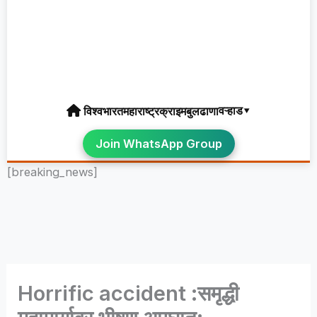
वऱ्हाड▾
विश्व
भारत
महाराष्ट्र
क्राइम
बुलढाणा
Join WhatsApp Group
[breaking_news]
Horrific accident :समृद्धी