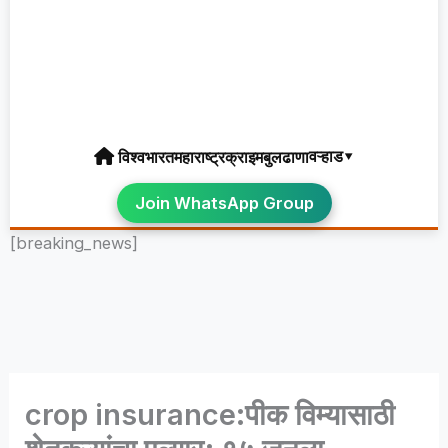
वऱ्हाड▾
विश्व
भारत
महाराष्ट्र
क्राइम
बुलढाणा
Join WhatsApp Group
[breaking_news]
crop insurance:पीक विम्यासाठी