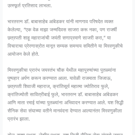
उत्स्फूर्त प्रतिसाद लाभला.
भारतरत्न डॉ. बाबासाहेब आंबेडकर यांनी माणगाव परिषदेत व्यक्त
केलेल्या, “एक वेळ माझा जन्मदिवस साजरा करू नका, पण राजर्षी
छत्रपती शाहू महाराजांची जयंती सणाप्रमाणे साजरी करा,” या
विचाराचा प्रेरणास्रोत मानून सम्यक समन्वय समितीने या मिरवणुकीचे
आयोजन केले होते.
मिरवणुकीचा प्रारंभ जयस्तंभ चौक येथील महापुरुषांच्या पुतळ्यांना
पुष्पहार अर्पण करून करण्यात आला. यावेळी राजमाता जिजाऊ,
छत्रपती शिवाजी महाराज, क्रांतिसूर्य महात्मा ज्योतिराव फुले,
क्रांतिज्योती सावित्रीबाई फुले, भारतरत्न डॉ. बाबासाहेब आंबेडकर
आणि माता रमाई यांच्या पुतळ्यांना अभिवादन करण्यात आले. यश सिद्धी
सैनिक सेवा संघाच्या वतीने मानवंदना देण्यात आल्यानंतर मिरवणुकीला
प्रारंभ झाला.
ढोल-ताशा पथक, लेझीम पथक, यश सिद्धी सैनिक सेवा संघाचे जवान,