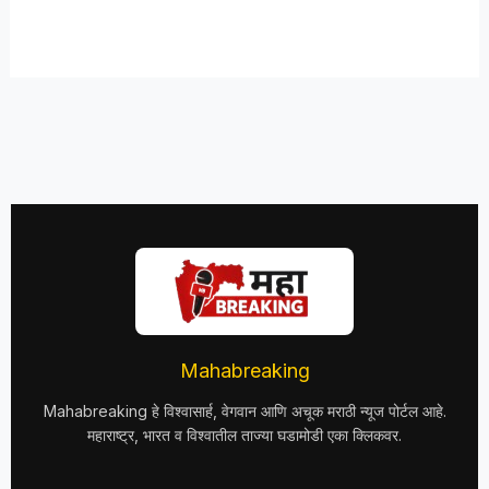
Mahabreaking
Mahabreaking हे विश्वासार्ह, वेगवान आणि अचूक मराठी न्यूज पोर्टल आहे.
महाराष्ट्र, भारत व विश्वातील ताज्या घडामोडी एका क्लिकवर.