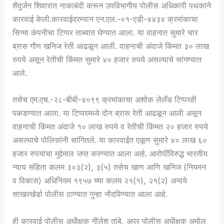
शेंदुर्जन शिवारात नाकाबंदी करून उपविभागीय पोलीस अधिकारी पथकाने
कारवाई केली.कारवाईदरम्यान एन.एल.-०१-एडी-४४३४ क्रमांकाचा
सिग्मा कंपनीचा टिप्पर ताब्यात घेण्यात आला. या वाहनात सुमारे चार
ब्रास गौण खनिज रेती आढळून आली. वाहनाची अंदाजे किंमत ३० लाख
रुपये असून रेतीची किंमत सुमारे ४० हजार रुपये असल्याचे सांगण्यात
आले.
तसेच एम.एच.-२८-बीबी-४०९९ क्रमांकाचा अशोक लेलँड टिप्परही
पकडण्यात आला. या टिप्परमध्ये दोन ब्रास रेती आढळून आली असून
वाहनाची किंमत अंदाजे १० लाख रुपये व रेतीची किंमत २० हजार रुपये
असल्याचे पोलिसांनी सांगितले. या कारवाईत एकूण सुमारे ४० लाख ६०
हजार रुपयांचा मुद्देमाल जप्त करण्यात आला आहे. आरोपींविरुद्ध भारतीय
न्याय संहिता कलम ३०३(२), ३(५) तसेच खाण आणि खनिज (नियमन
व विकास) अधिनियम १९५७ च्या कलम २१(१), २१(२) अन्वये
साखरखेर्डा पोलीस ठाण्यात गुन्हा नोंदविण्यात आला आहे.
ही कारवाई पोलीस अधीक्षक नीलेश तांबे, अपर पोलीस अधीक्षक अमोल