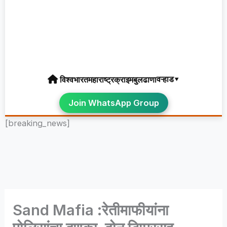
वऱ्हाड▾
विश्व
भारत
महाराष्ट्र
क्राइम
बुलढाणा
Join WhatsApp Group
[breaking_news]
Sand Mafia :रेतीमाफीयांना