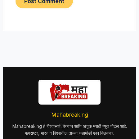
Mahabreaking
Mahabreaking हे विश्वासार्ह, वेगवान आणि अचूक मराठी न्यूज पोर्टल आहे.
महाराष्ट्र, भारत व विश्वातील ताज्या घडामोडी एका क्लिकवर.