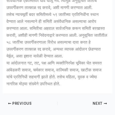
संविधानिक एकात्मतेवर घाव घालू नये. त्यामुळे अनुसूचित जातींचे
उपवर्गीकरण तात्काळ रद्द करावे, अशी मागणी करण्यात आली.
तसेच न्यायमूर्ती बदर समितीमध्ये ५९ जातींच्या प्रतिनिधींना स्थान
देण्यात आले नसल्याने ही समिती असंवैधानिक असल्याचा आरोप
करण्यात आला. समितीचा अहवाल सार्वजनिक करून समिती बरखास्त
करावी, अशीही मागणी निवेदनाद्वारे करण्यात आली. अनुसूचित जातींतील
५८ जातींचा उपवर्गीकरणाला विरोध असल्याचा दावा करत हे
उपवर्गीकरण तात्काळ रद्द करावे, अन्यथा व्यापक आंदोलन छेडण्यात
येईल, असा इशारा यावेळी देण्यात आला.
या आंदोलनात गट, तट, पक्ष आणि व्यक्तीनिरपेक्ष भूमिका घेत समस्त
आंबेडकरी समाज, चर्मकार समाज, वाल्मिकी समाज, खाटीक समाज
यांचे प्रतिनिधी सहभागी झाले होते. तसेच महिला, युवक व ज्येष्ठ
नागरिक मोठ्या संख्येने उपस्थित होते.
PREVIOUS
NEXT