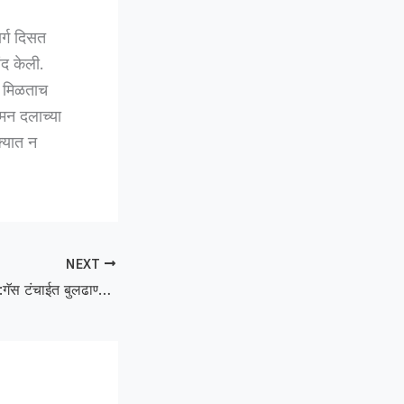
ार्ग दिसत
ंद केली.
ी मिळताच
मन दलाच्या
्यात न
NEXT
Kerosene Comes :गॅस टंचाईत बुलढाण्याला रॉकेलचा आधार; प्रत्येक कुटुंबाला ३ लिटर वाटप