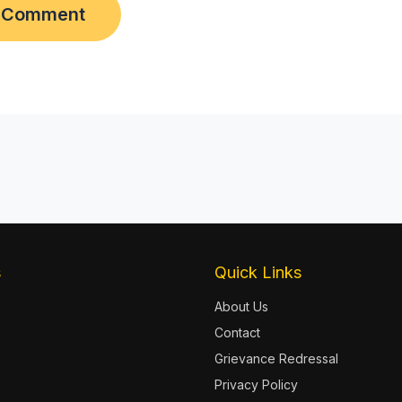
s
Quick Links
About Us
Contact
Grievance Redressal
Privacy Policy