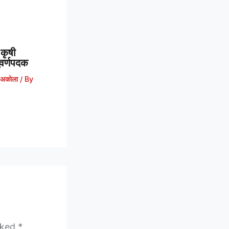
कृषी
 सुवर्णपदक
अकोला
/ By
arked
*