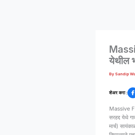
Massive
येथील 
By
Sandip W
शेअर करा :
Massive Fir
सरहद्द येथे ग
मार्च) सायंक
निघाल्याने मह