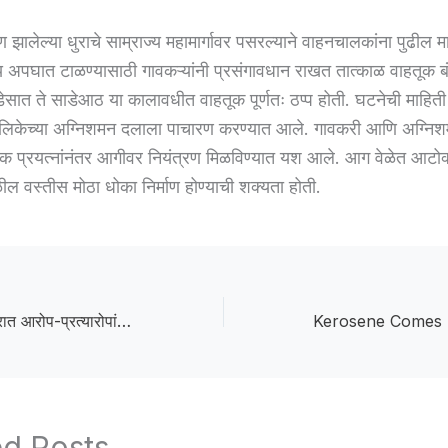
ाण झालेल्या धुराचे साम्राज्य महामार्गावर पसरल्याने वाहनचालकांना पुढील म
व्य अपघात टाळण्यासाठी गावकऱ्यांनी प्रसंगावधान राखत तात्काळ वाहतूक ब
ेसात ते साडेआठ या कालावधीत वाहतूक पूर्णतः ठप्प होती. घटनेची माहित
लिकेच्या अग्निशमन दलाला पाचारण करण्यात आले. गावकरी आणि अग्निश
क प्रयत्नांनंतर आगीवर नियंत्रण मिळविण्यात यश आले. आग वेळेत आटोक
 वस्तीस मोठा धोका निर्माण होण्याची शक्यता होती.
The Politics :मेहकरात आरोप-प्रत्यारोपांचा स्फोट; ‘पत्रकार परिषदांचे राजकारण’ चर्चेत
ed Posts