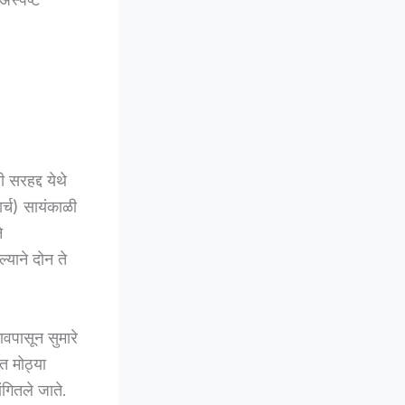
सरहद्द येथे
ार्च) सायंकाळी
े
्याने दोन ते
ावपासून सुमारे
त मोठ्या
गितले जाते.