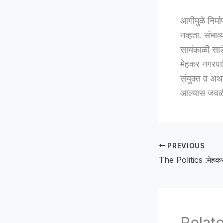
आगीमुळे निर्म
नव्हता. संभा
सायंकाळी साड
मेहकर नगरपा
संयुक्त व अथ
आल्यास जवळील
PREVIOUS
Relat