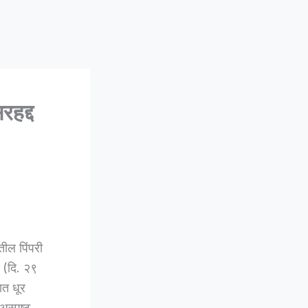
रहद्द
ील पिंपरी
ी (दि. २९
ात धूर
अस्पष्ट