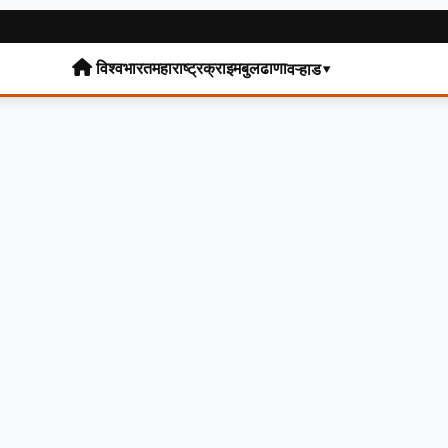
विश्व
भारत
महाराष्ट्र
क्राइम
बुलढाणा
वऱ्हाड▾