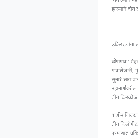
झाल्याने दो
उकिरड्यांना ल
डोणगाव :
मेहक
गावाशेजारी, म
सुमारे सात व
महामार्गावरील
तीन किरकोळ
वाशीम जिल्ह्य
तीन किलोमीटर 
प्रमाणात उकि