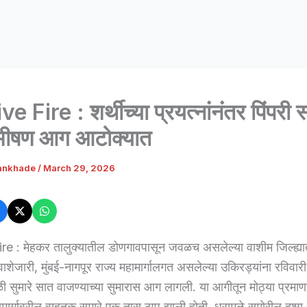
 Fire : शर्थीच्या प्रयत्नांनंतर पिंपरी स
भीषण आग आटोक्यात
ankhade
/
March 29, 2026
e : मेहकर तालुक्यातील डोणगावपासून जवळच असलेल्या वाशीम जिल्ह्यात
ावाशेजारी, मुंबई-नागपूर राज्य महामार्गालगत असलेल्या उकिरड्यांना रविवार
ाळी सुमारे सात वाजण्याच्या सुमारास आग लागली. या आगीतून मोठ्या प्रमाण
ामार्गावरील वाहतूक सुमारे एक तास ठप्प झाली होती. धुरामुळे समोरील दृश्य 