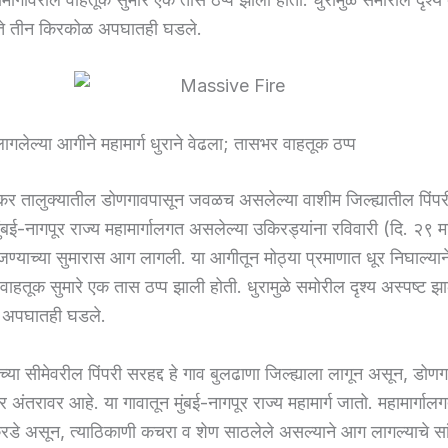
न ते तीन किरकोळ अपघातही घडले.
ागलेल्या आगीने महामार्ग धुराने वेढला; तासभर वाहतूक ठप्प
र तालुक्यातील डोणगावपासून जवळच असलेल्या वाशीम जिल्ह्यातील पिंपरी 
ुंबई-नागपूर राज्य महामार्गालगत असलेल्या उकिरड्यांना रविवारी (दि. २९ म
ाजण्याच्या सुमारास आग लागली. या आगीतून मोठ्या प्रमाणात धूर निघाल्यान
 वाहतूक सुमारे एक तास ठप्प झाली होती. धुरामुळे समोरील दृश्य अस्पष्ट झाल
 अपघातही घडले.
ाच्या सीमेवरील पिंपरी सरहद्द हे गाव बुलढाणा जिल्ह्याला लागून असून, डोणग
अंतरावर आहे. या गावातून मुंबई-नागपूर राज्य महामार्ग जातो. महामार्गालग
रडे असून, त्याठिकाणी कचरा व शेण साठलेले असल्याने आग लागल्याचे सां