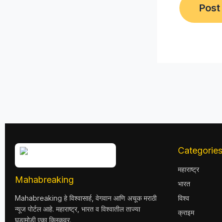
Categorie
महाराष्ट्र
Mahabreaking
भारत
Mahabreaking हे विश्वासार्ह, वेगवान आणि अचूक मराठी
विश्व
न्यूज पोर्टल आहे. महाराष्ट्र, भारत व विश्वातील ताज्या
क्राइम
घडामोडी एका क्लिकवर.