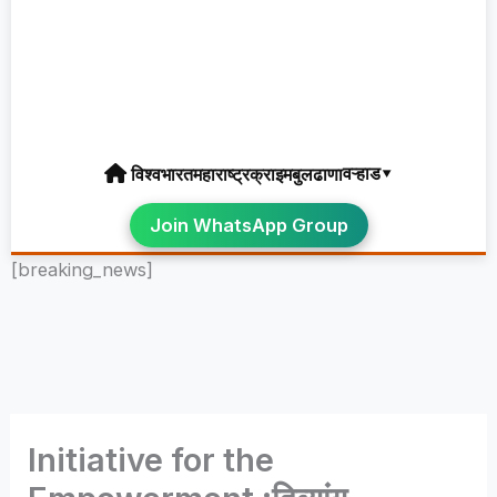
वऱ्हाड▾
विश्व
भारत
महाराष्ट्र
क्राइम
बुलढाणा
Join WhatsApp Group
[breaking_news]
Initiative for the