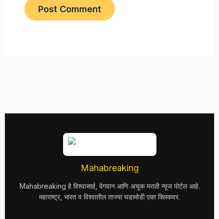
Mahabreaking
Mahabreaking हे विश्वासार्ह, वेगवान आणि अचूक मराठी न्यूज पोर्टल आहे.
महाराष्ट्र, भारत व विश्वातील ताज्या घडामोडी एका क्लिकवर.