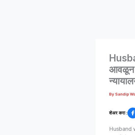
Husba
आवळून प
न्यायाल
By
Sandip W
शेअर करा :
Husband who