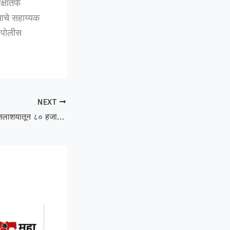
षातर्फे
ाचे सहाय्यक
ा पोलीस
NEXT
Prawns :खडकपूर्णा जलाशयातून ८० हजारांचे झिंगे चोरी; चौघांविरुद्ध गुन्हा दाखल