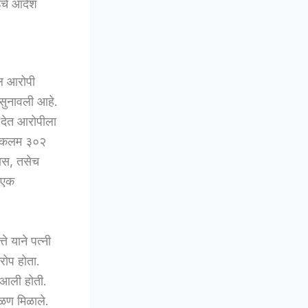
ईचे आदेश
ील आरोपी
ा सुनावली आहे.
ल देत आरोपीला
ला कलम ३०२
वास, तसेच
 एक
 याने पत्नी
रोप होता.
 आली होती.
वळण मिळाले.