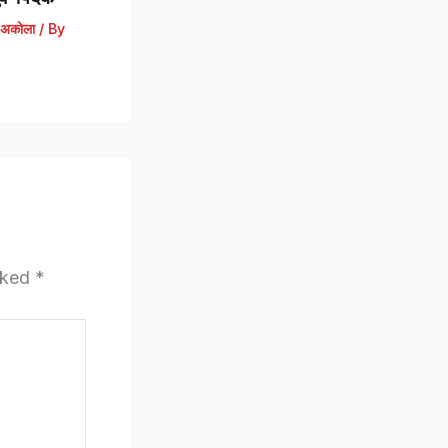
अकोला
/ By
arked
*