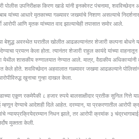
 पोलीस उपनिरीक्षक किरण खाडे यांनी इनक्वेस्ट पंचनामा, शवविच्छेद
 जबाब यांच्या आधारे मृतकाच्या गळ्यावर जखमांचे निशाण असल्याचे निदर्श
्वी आरोपी आणि मृतक यांच्यात वाद झाल्याचेही तपासात समोर आले.
ा बेशुद्ध अवस्थेत घरातील खोलीत आढळल्यानंतर शेजारी कल्पना बोधने या
देण्याचा प्रयत्न केला होता. त्यानंतर शेजारी राहुल कायंदे यांच्या वाहनातून
 येथील शासकीय रुग्णालयात नेण्यात आले. मात्र, वैद्यकीय अधिकाऱ्यांनी
ित केले होते. शवविच्छेदन अहवालात गळ्यावर जखमा आढळल्याने पोलिसांन
ोपीविरुद्ध खुनाचा गुन्हा दाखल केला.
ंडाच्या एकूण रकमेपैकी ८ हजार रुपये बालसाक्षीदार प्रतीक सुनिल गित्ते या
म्हणून देण्याचे आदेशही दिले आहेत. दरम्यान, या प्रकरणातील आरोपी क्
 यांचे न्यायप्रक्रियेदरम्यान निधन झाले, तर आरोपी क्रमांक ३ चंद्रभागाबाई ग
र्दोष मुक्तता केली.