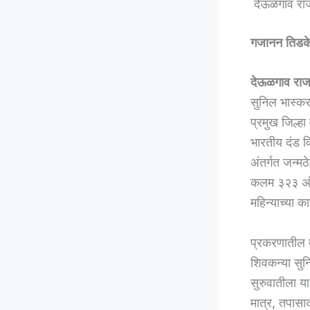
देऊळगाव राज
गजानन तिडक
देऊळगाव राज
सुनिल भास्कर 
प्रमुख जिल्हा
भारतीय दंड 
अंतर्गत जन्म
कलम ३२३ अंत
महिन्याच्या क
प्रकरणातील म
शिवकन्या सुन
सुरुवातीला य
मात्र, तपासाद