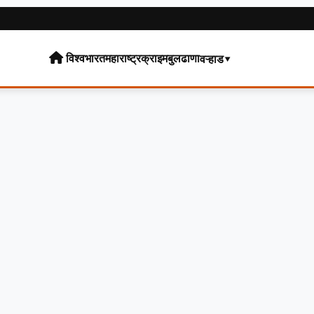
विश्व
भारत
महाराष्ट्र
क्राइम
बुलढाणा
वऱ्हाड▾