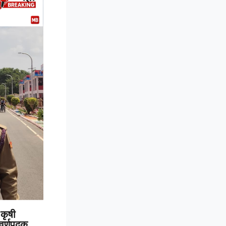
कृषी
 सुवर्णपदक