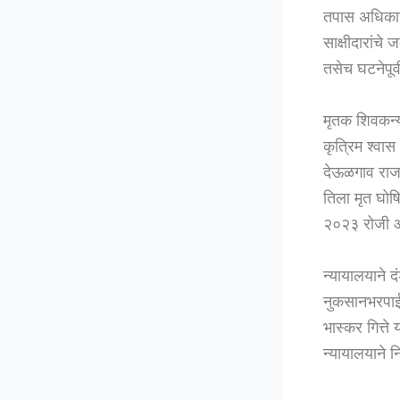
तपास अधिकारी
साक्षीदारांचे
तसेच घटनेपूर
मृतक शिवकन्य
कृत्रिम श्वास 
देऊळगाव राजा
तिला मृत घोष
२०२३ रोजी आर
न्यायालयाने द
नुकसानभरपाई 
भास्कर गित्ते
न्यायालयाने नि