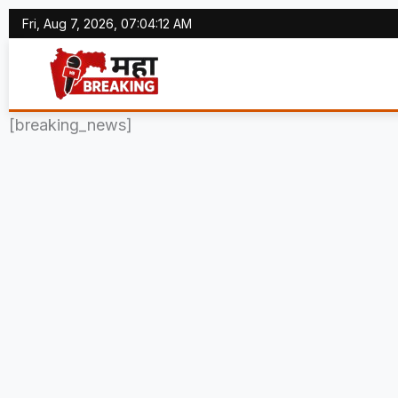
Skip
Fri, Aug 7, 2026, 07:04:13 AM
to
content
[breaking_news]