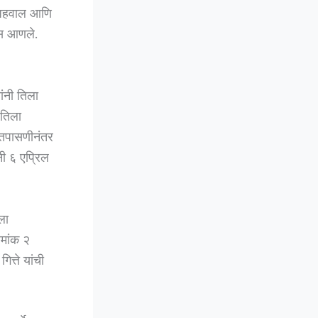
न अहवाल आणि
नास आणले.
ंनी तिला
 तिला
 तपासणीनंतर
ी ६ एप्रिल
ला
रमांक २
ित्ते यांची