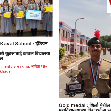
Kaval School : इंडियन
ये तुळसाबाई कावल विद्यालया
डल
mment
/
Breaking
,
अकोला
/ By
khade
Gold medal : शिर्ला येथील 
महाविद्यालयाच्या विद्यार्थ्याला