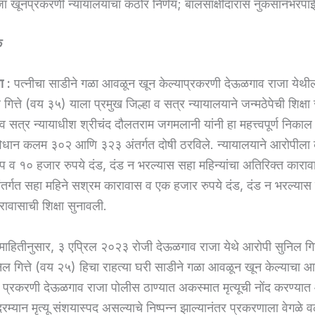
ा खूनप्रकरणी न्यायालयाचा कठोर निर्णय; बालसाक्षीदारास नुकसानभरपा
े
ा :
पत्नीचा साडीने गळा आवळून खून केल्याप्रकरणी देऊळगाव राजा येथ
गित्ते (वय ३५) याला प्रमुख जिल्हा व सत्र न्यायालयाने जन्मठेपेची शिक्ष
 व सत्र न्यायाधीश श्रीचंद दौलतराम जगमलानी यांनी हा महत्त्वपूर्ण निका
विधान कलम ३०२ आणि ३२३ अंतर्गत दोषी ठरविले. न्यायालयाने आरोपी
ठेप व १० हजार रुपये दंड, दंड न भरल्यास सहा महिन्यांचा अतिरिक्त कारा
र्गत सहा महिने सश्रम कारावास व एक हजार रुपये दंड, दंड न भरल्यास
ारावासाची शिक्षा सुनावली.
ाहितीनुसार, ३ एप्रिल २०२३ रोजी देऊळगाव राजा येथे आरोपी सुनिल गित्ते
िल गित्ते (वय २५) हिचा राहत्या घरी साडीने गळा आवळून खून केल्याचा आ
ा प्रकरणी देऊळगाव राजा पोलीस ठाण्यात अकस्मात मृत्यूची नोंद करण्यात
रम्यान मृत्यू संशयास्पद असल्याचे निष्पन्न झाल्यानंतर प्रकरणाला वेगळे 