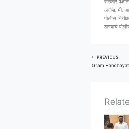
सरकार पक्षातर
अॅड. पी. आर.
पोलीस निरीक्
ठाण्याचे पोली
PREVIOUS
Relat