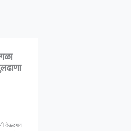
गळा
बुलढाणा
णी देऊळगाव