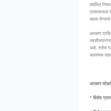
संबंधित नियम
प्रशासनाला द
दक्षता घेण्याच
आरक्षण प्रक्
तहसीलदारांना 
आहे. तसेच गट
आवश्यक सहकार
आरक्षण सोडती
* विशेष ग्र