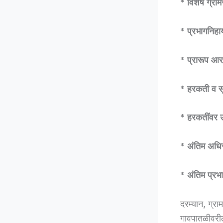
* विशेष ग्र
* प्रभागनिहा
* प्रारूप आर
* हरकती व स
* हरकतींवर 
* अंतिम अधिस
* अंतिम प्र
दरम्यान, ग्रा
गावपातळीवरील