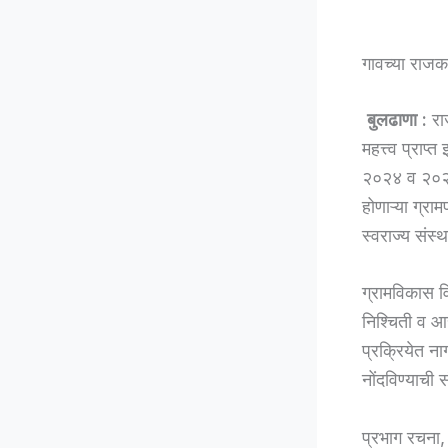
गावच्या राजक
बुलढाणा :
राज
महत्त्व प्रा
२०२४ व २०२५ 
होणाऱ्या ग्रा
स्वराज्य संस्
ग्रामविकास व
निश्चिती व आ
प्रक्रियेत न
नोंदविण्याची
प्रभाग रचना,