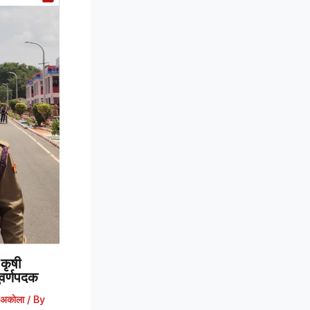
कृषी
 सुवर्णपदक
अकोला
/ By