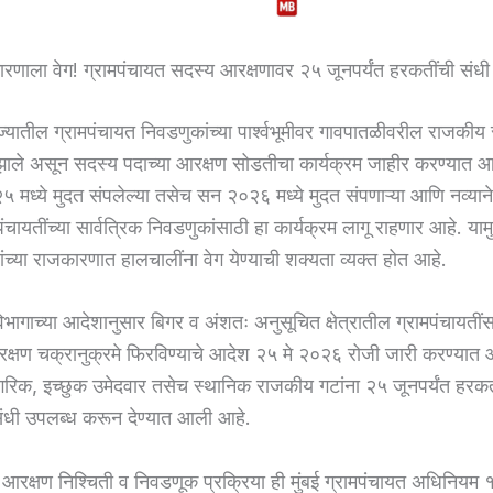
ारणाला वेग! ग्रामपंचायत सदस्य आरक्षणावर २५ जूनपर्यंत हरकतींची संधी
्यातील ग्रामपंचायत निवडणुकांच्या पार्श्वभूमीवर गावपातळीवरील राजकीय
प्त झाले असून सदस्य पदाच्या आरक्षण सोडतीचा कार्यक्रम जाहीर करण्यात
मध्ये मुदत संपलेल्या तसेच सन २०२६ मध्ये मुदत संपणाऱ्या आणि नव्यान
मपंचायतींच्या सार्वत्रिक निवडणुकांसाठी हा कार्यक्रम लागू राहणार आहे. याम
थांच्या राजकारणात हालचालींना वेग येण्याची शक्यता व्यक्त होत आहे.
िभागाच्या आदेशानुसार बिगर व अंशतः अनुसूचित क्षेत्रातील ग्रामपंचायतीं
रक्षण चक्रानुक्रमे फिरविण्याचे आदेश २५ मे २०२६ रोजी जारी करण्यात
ागरिक, इच्छुक उमेदवार तसेच स्थानिक राजकीय गटांना २५ जूनपर्यंत हरक
 संधी उपलब्ध करून देण्यात आली आहे.
 आरक्षण निश्चिती व निवडणूक प्रक्रिया ही मुंबई ग्रामपंचायत अधिनिय