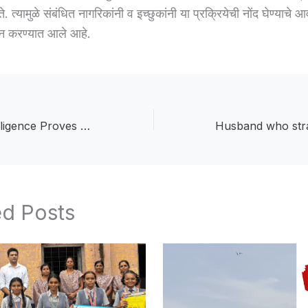
 त्यामुळे संबंधित नागरिकांनी व इच्छुकांनी या प्रक्रियेची नोंद घेण्याचे 
न करण्यात आले आहे.
Investigative Negligence Proves Costly :तपासातील हलगर्जी भोवली; एलसीबी, जळगाव जामोदचे ठाणेदार नियंत्रण कक्षात
ed Posts