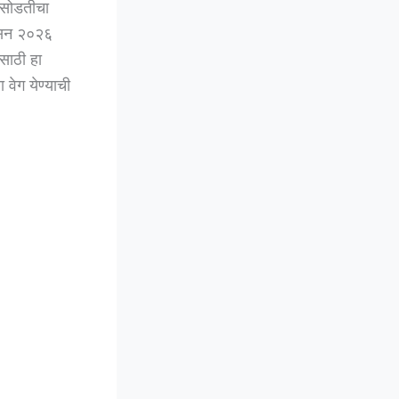
 सोडतीचा
च सन २०२६
ंसाठी हा
 वेग येण्याची