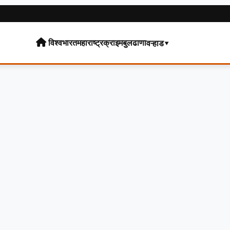
विश्व
भारत
महाराष्ट्र
क्राइम
बुलढाणा
वऱ्हाड▾