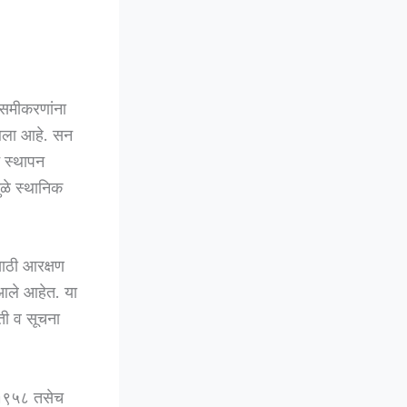
 समीकरणांना
 आला आहे. सन
े स्थापन
ुळे स्थानिक
साठी आरक्षण
 आले आहेत. या
ती व सूचना
म १९५८ तसेच