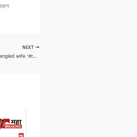
आवाहन
NEXT
Husband who strangled wife :साडीने गळा आवळून पत्नीची हत्या करणाऱ्या पतीस जन्मठेप ; बुलढाणा न्यायालयाचा महत्त्वपूर्ण निकाल