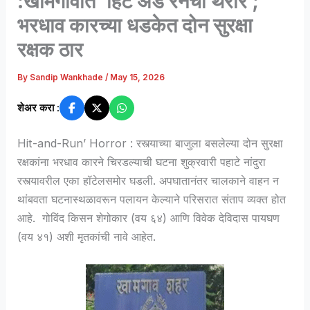
:खामगावात ‘हिट अँड रनचा थरार ;
भरधाव कारच्या धडकेत दोन सुरक्षा
रक्षक ठार
By
Sandip Wankhade
/
May 15, 2026
शेअर करा :
Hit-and-Run’ Horror : रस्त्याच्या बाजुला बसलेल्या दोन सुरक्षा
रक्षकांना भरधाव कारने चिरडल्याची घटना शुक्रवारी पहाटे नांदुरा
रस्त्यावरील एका हॉटेलसमोर घडली. अपघातानंतर चालकाने वाहन न
थांबवता घटनास्थळावरून पलायन केल्याने परिसरात संताप व्यक्त होत
आहे. गोविंद किसन शेगोकार (वय ६४) आणि विवेक देविदास पायघण
(वय ४१) अशी मृतकांची नावे आहेत.