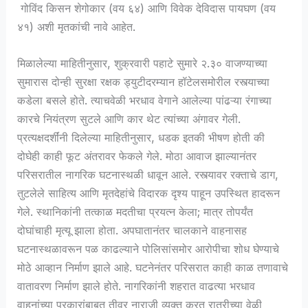
गोविंद किसन शेगोकार (वय ६४) आणि विवेक देविदास पायघण (वय
४१) अशी मृतकांची नावे आहेत.
मिळालेल्या माहितीनुसार, शुक्रवारी पहाटे सुमारे २.३० वाजण्याच्या
सुमारास दोन्ही सुरक्षा रक्षक ड्युटीदरम्यान हॉटेलसमोरील रस्त्याच्या
कडेला बसले होते. त्याचवेळी भरधाव वेगाने आलेल्या पांढऱ्या रंगाच्या
कारचे नियंत्रण सुटले आणि कार थेट त्यांच्या अंगावर गेली.
प्रत्यक्षदर्शींनी दिलेल्या माहितीनुसार, धडक इतकी भीषण होती की
दोघेही काही फूट अंतरावर फेकले गेले. मोठा आवाज झाल्यानंतर
परिसरातील नागरिक घटनास्थळी धावून आले. रस्त्यावर रक्ताचे डाग,
तुटलेले साहित्य आणि मृतदेहांचे विदारक दृश्य पाहून उपस्थित हादरून
गेले. स्थानिकांनी तत्काळ मदतीचा प्रयत्न केला; मात्र तोपर्यंत
दोघांचाही मृत्यू झाला होता. अपघातानंतर चालकाने वाहनासह
घटनास्थळावरून पळ काढल्याने पोलिसांसमोर आरोपीचा शोध घेण्याचे
मोठे आव्हान निर्माण झाले आहे. घटनेनंतर परिसरात काही काळ तणावाचे
वातावरण निर्माण झाले होते. नागरिकांनी शहरात वाढत्या भरधाव
वाहनांच्या प्रकारांबाबत तीव्र नाराजी व्यक्त करत रात्रीच्या वेळी