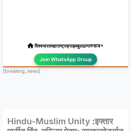
वऱ्हाड▾
विश्व
भारत
महाराष्ट्र
क्राइम
बुलढाणा
Join WhatsApp Group
[breaking_news]
Hindu-Muslim Unity :इफ्तार