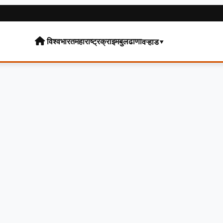
विश्व
भारत
महाराष्ट्र
क्राइम
बुलढाणा
वऱ्हाड▾