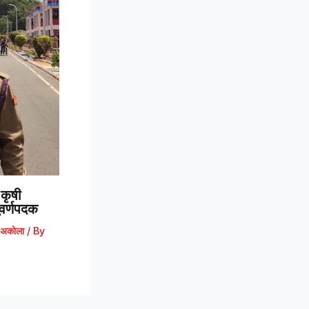
कृषी
 सुवर्णपदक
अकोला
/ By