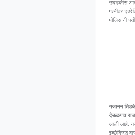
उघडकीस आली 
पत्नीवर इच्छ
पोलिसांनी पती
गजानन तिडक
देऊळगाव राज
आली आहे. नरा
इच्छेविरुद्ध