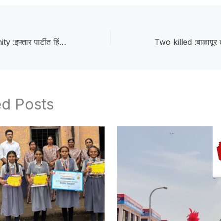
Hindu-Muslim Unity :इफ्तार पार्टीत हिंदू-मुस्लिम ऐक्य; साखरखेर्ड्यात बंधुत्वाचा सुंदर संदेश
ed Posts