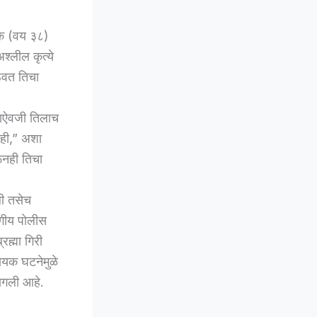
पक (वय ३८)
श्लील कृत्ये
ठेवत तिचा
्याऐवजी तिलाच
ाही,” अशा
ूनही तिचा
ली तसेच
भागीय पोलीस
ह्मा गिरी
दायक घटनेमुळे
ागली आहे.