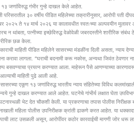
३ जणांविरुद्ध गंभीर गुन्हे दाखल केले आहेत.
ी परिसरातील ३० वर्षीय पीडित महिलेच्या तक्रारीनुसार, आरोपी पती दी
हेंबर २०२५ ते १४ मार्च २०२६ या कालावधीत स्वतःच्या अल्पवयीन मुलावर अ
रच न थांबता, पत्नीच्या इच्छेविरुद्ध वेळोवेळी जबरदस्तीने शारीरिक संबंध 
रीरिक छळ केला.
रकाराची माहिती पीडित महिलेने सासरच्या मंडळींना दिली असता, न्याय देण
मना करावा लागला. “घराची बदनामी करू नकोस, अन्यथा जिवंत ठेवणार न
 गप्प बसवण्याचा प्रयत्न करण्यात आला. माहेरून पैसे आणण्याच्या कारणावर
आल्याची माहिती पुढे आली आहे.
सासरच्या एकूण १३ जणांविरुद्ध भारतीय न्याय संहितेच्या विविध कलमांखा
ान्वये गुन्हे दाखल करण्यात आले आहेत. घटनेचे गांभीर्य लक्षात घेता उपवि
 घटनास्थळी भेट देत चौकशी केली. या प्रकरणाचा तपास पोलीस निरीक्षक ब्र
गदर्शनाखाली महिला पोलीस उपनिरीक्षक क्रांती ढाकणे करत आहेत. या धक्का
ापाची लाट उसळली असून, आरोपींवर कठोर कारवाईची मागणी जोर धरू ल