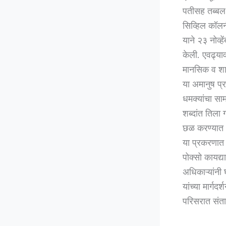
पतीसह तब्बल १
सिव्हिल कॉलन
याने २३ नोव्
केली. एवढ्याव
मानसिक व शा
या अमानुष प्
धमक्यांचा सा
शब्दांत तिला
छळ करण्यात 
या प्रकरणात 
पोक्सो कायद्य
अधिकाऱ्यांनी
यांच्या मार्
परिसरात संत