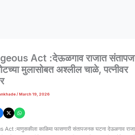
geous Act :देऊळगाव राजात संताप
पोटच्या मुलासोबत अश्लील चाळे, पत्नीवर
चार
ankhade
/
March 19, 2026
 Act :माणुसकीला काळिमा फासणारी संतापजनक घटना देऊळगाव राज