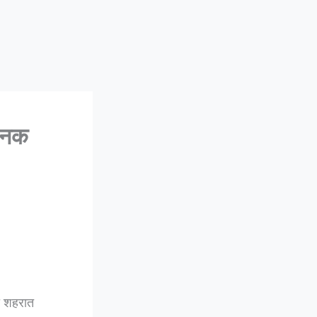
जनक
ा शहरात