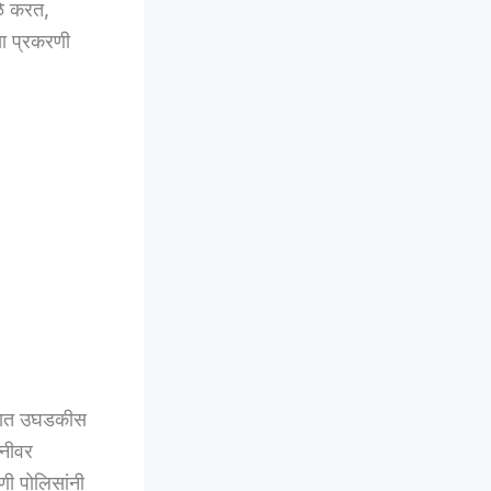
ळे करत,
या प्रकरणी
रात उघडकीस
्नीवर
णी पोलिसांनी