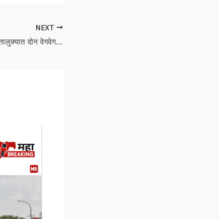
NEXT
Two killed :बाळापूर तालुक्यात दोन वेगवेगळ्या अपघातात दोघांचा मृत्यू