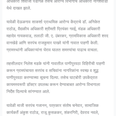
अधिकारी शिवाजी पंडागळे तसेच आरोग्य विभागाचे अधिकारी नागेशवाडी
येथे दाखल झाले.
यावेळी देऊळगाव साकर्शा प्राथमिक आरोग्य केंद्राचे डॉ. अनिकेत
राठोड, वैद्यकीय अधिकारी श्रीमती प्रियंका गवई, मंडळ अधिकारी
महादेव गायकवाड, तलाठी जी. ए. उंबरकर, ग्रामविकास अधिकारी शरद
वानखेडे आणि सरपंच राजकुमार पाखरे यांनी गावात पाहणी केली.
ग्रामस्थांनी अधिकाऱ्यांना घेराव घालत समस्यांचा पाढाच वाचला.
तहसीलदार निलेश मडके यांनी गावातील पाणीपुरवठा विहिरीची पाहणी
करून ग्रामपंचायत सरपंच व सचिवांना नागरिकांना स्वच्छ व शुद्ध
पाणीपुरवठा करण्याच्या सूचना दिल्या. तसेच घाटबोरी उपकेंद्रात
कायमस्वरूपी डॉक्टर उपलब्ध करून देण्याबाबत आरोग्य विभागाला
निर्देश दिल्याचे सांगण्यात आले.
यावेळी माजी सरपंच गजानन, पत्रकार संतोष चनेवार, सामाजिक
कार्यकर्ते अंकुश राठोड, राजू कुसळकर, शंकरगिरी, देवराव नवले,