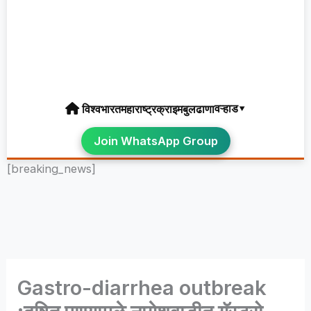
वऱ्हाड▾
विश्व
भारत
महाराष्ट्र
क्राइम
बुलढाणा
Join WhatsApp Group
[breaking_news]
Gastro-diarrhea outbreak