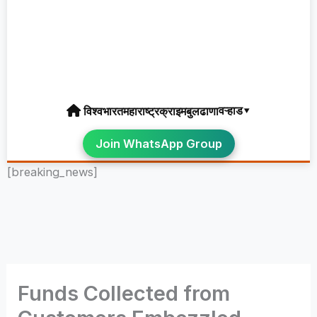
वऱ्हाड▾
विश्व
भारत
महाराष्ट्र
क्राइम
बुलढाणा
Join WhatsApp Group
[breaking_news]
Funds Collected from