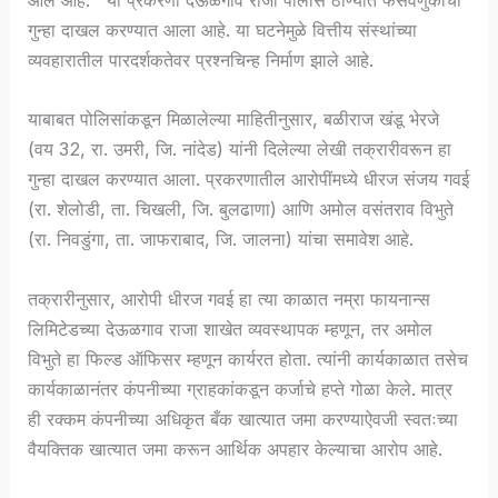
आले आहे. या प्रकरणी देऊळगाव राजा पोलीस ठाण्यात फसवणुकीचा
गुन्हा दाखल करण्यात आला आहे. या घटनेमुळे वित्तीय संस्थांच्या
व्यवहारातील पारदर्शकतेवर प्रश्नचिन्ह निर्माण झाले आहे.
याबाबत पोलिसांकडून मिळालेल्या माहितीनुसार, बळीराज खंडू भेरजे
(वय 32, रा. उमरी, जि. नांदेड) यांनी दिलेल्या लेखी तक्रारीवरून हा
गुन्हा दाखल करण्यात आला. प्रकरणातील आरोपींमध्ये धीरज संजय गवई
(रा. शेलोडी, ता. चिखली, जि. बुलढाणा) आणि अमोल वसंतराव विभुते
(रा. निवडुंगा, ता. जाफराबाद, जि. जालना) यांचा समावेश आहे.
तक्रारीनुसार, आरोपी धीरज गवई हा त्या काळात नम्रा फायनान्स
लिमिटेडच्या देऊळगाव राजा शाखेत व्यवस्थापक म्हणून, तर अमोल
विभुते हा फिल्ड ऑफिसर म्हणून कार्यरत होता. त्यांनी कार्यकाळात तसेच
कार्यकाळानंतर कंपनीच्या ग्राहकांकडून कर्जाचे हप्ते गोळा केले. मात्र
ही रक्कम कंपनीच्या अधिकृत बँक खात्यात जमा करण्याऐवजी स्वतःच्या
वैयक्तिक खात्यात जमा करून आर्थिक अपहार केल्याचा आरोप आहे.